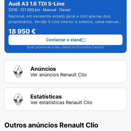
Audi A3 1.6 TDI S-Line
2016
·
121 000
km · Manual · Diesel
Nacional, em excelente estado geral e com apenas dois
proprietários. Versão S-Line interior e exterior, caixa manual
de 6 velocidades e vários extras.
18 950
€
Contactar o stand
Quer promover o seu stand no Encontra Carros?
Anúncios
Ver anúncios Renault Clio
Estatísticas
Ver estatísticas Renault Clio
Outros anúncios Renault Clio