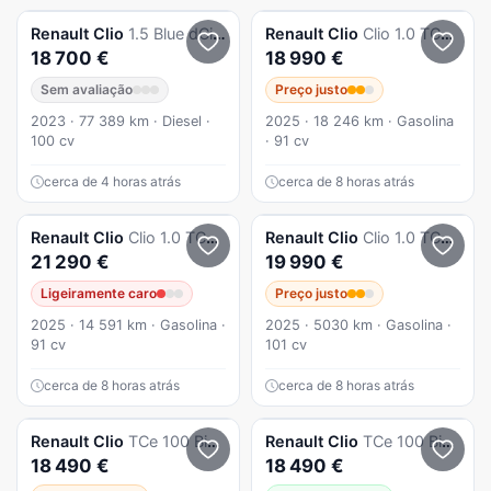
Renault
Clio
1.5 Blue dCi Intens
Renault
Clio
Clio 1.0 TCe Techno
18 700 €
18 990 €
Sem avaliação
Preço justo
2023 · 77 389 km · Diesel ·
2025 · 18 246 km · Gasolina
100 cv
· 91 cv
cerca de 4 horas atrás
cerca de 8 horas atrás
Renault
Clio
Clio 1.0 TCe Esprit Alpine
Renault
Clio
Clio 1.0 TCe Evolution Bi-Fuel
21 290 €
19 990 €
Ligeiramente caro
Preço justo
2025 · 14 591 km · Gasolina ·
2025 · 5030 km · Gasolina ·
91 cv
101 cv
cerca de 8 horas atrás
cerca de 8 horas atrás
Renault
Clio
TCe 100 Bi-Fuel Evolution
Renault
Clio
TCe 100 Bi-Fuel Evolution
18 490 €
18 490 €