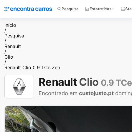
Pesquisa
Estatísticas
Sta
Início
/
Pesquisa
/
Renault
/
Clio
/
Renault Clio 0.9 TCe Zen
Renault
Clio
0.9 TCe
Encontrado em
custojusto.pt
domin