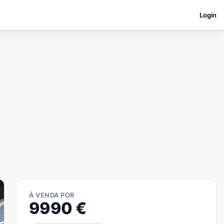
Login
À VENDA POR
9990
€