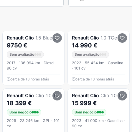
Renault
Clio
1.5 Blue dCi Zen
Renault
Clio
1.0 TCe Evolution Bi-Fuel
9750 €
14 990 €
Sem avaliação
Sem avaliação
2017 · 136 994 km · Diesel ·
2023 · 55 424 km · Gasolina
90 cv
· 101 cv
cerca de 13 horas atrás
cerca de 13 horas atrás
Renault
Clio
Clio 1.0 Tce Evolution Bi-Fuel
Renault
Clio
Clio 1.0 Tce Evolution
18 399 €
15 999 €
Bom negócio
Bom negócio
2025 · 23 246 km · GPL · 101
2023 · 41 000 km · Gasolina ·
cv
90 cv