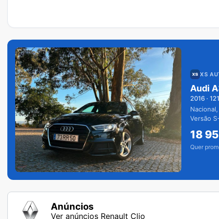
XS A
Audi A
2016
·
12
Nacional,
Versão S-
extras.
18 9
Quer prom
Anúncios
Ver anúncios Renault Clio