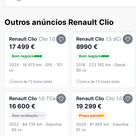
Outros anúncios Renault Clio
Renault
Clio
Clio 1.0 Tce Evolution Bi-Fuel
Renault
Clio
1.5 dCi Limited EDition
17 499 €
8990 €
Bom negócio
Bom negócio
2024 · 18 973 km · GPL · 101
2018 · 223 742 km · Diesel ·
cv
90 cv
cerca de 12 horas atrás
cerca de 13 horas atrás
Renault
Clio
1.0 TCe RS Line
Renault
Clio
Clio 1.0 Tce Esprit Alpine
16 600 €
19 299 €
Sem avaliação
Preço justo
2022 · 84 735 km · Gasolina
2024 · 41 909 km · Gasolina ·
· 90 cv
91 cv