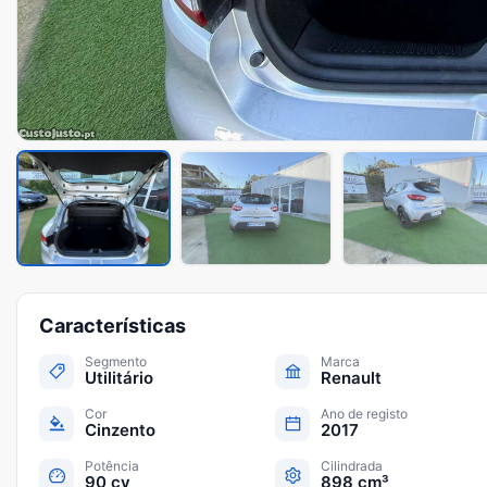
Características
Segmento
Marca
Utilitário
Renault
Cor
Ano de registo
Cinzento
2017
Potência
Cilindrada
90 cv
898 cm³