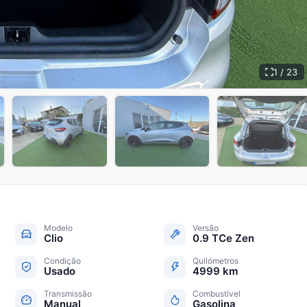
1 / 23
+
18
Modelo
Versão
Clio
0.9 TCe Zen
Condição
Quilómetros
Usado
4999 km
Transmissão
Combustível
Manual
Gasolina