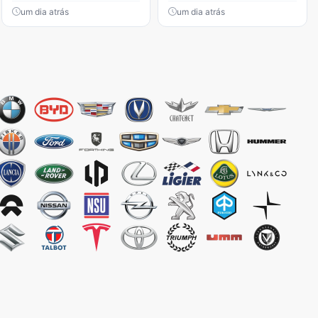
um dia atrás
um dia atrás