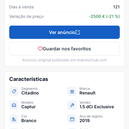
Dias à venda
121
Variação de preço
-2500
€
(-21 %)
Ver anúncio
Guardar nos favoritos
Anúncio original publicado em
standvirtual.com
Características
Segmento
Marca
Citadino
Renault
Modelo
Versão
Captur
1.5 dCi Exclusive
Cor
Ano de registo
Branco
2019