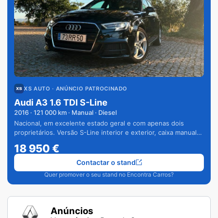
XS AUTO
· ANÚNCIO PATROCINADO
Audi A3 1.6 TDI S-Line
2016
·
121 000
km · Manual · Diesel
Nacional, em excelente estado geral e com apenas dois
proprietários. Versão S-Line interior e exterior, caixa manual
de 6 velocidades e vários extras.
18 950
€
Contactar o stand
Quer promover o seu stand no Encontra Carros?
Anúncios