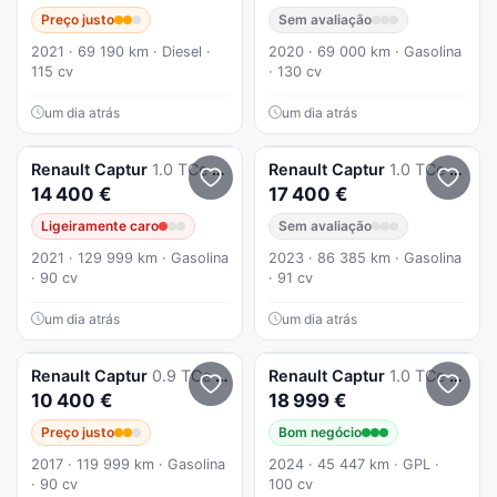
Preço justo
Sem avaliação
2021 · 69 190 km · Diesel ·
2020 · 69 000 km · Gasolina
115 cv
· 130 cv
um dia atrás
um dia atrás
Renault
Captur
1.0 TCe Exclusive
Renault
Captur
1.0 TCe Intense
14 400 €
17 400 €
Ligeiramente caro
Sem avaliação
2021 · 129 999 km · Gasolina
2023 · 86 385 km · Gasolina
· 90 cv
· 91 cv
um dia atrás
um dia atrás
Renault
Captur
0.9 TCe Exclusive XMOD
Renault
Captur
1.0 TCe Techno Bi-Fuel
10 400 €
18 999 €
Preço justo
Bom negócio
2017 · 119 999 km · Gasolina
2024 · 45 447 km · GPL ·
· 90 cv
100 cv