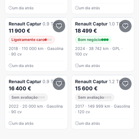
um dia atrás
um dia atrás
Renault
Captur
0.9 TCE Exclusive
Renault
Captur
1.0 TCe Techno Bi-Fuel
11 900 €
18 499 €
Ligeiramente caro
Bom negócio
2018 · 110 000 km · Gasolina
2024 · 38 742 km · GPL ·
· 90 cv
100 cv
um dia atrás
um dia atrás
Renault
Captur
0.9 TCe Exclusive
Renault
Captur
1.2 TCe Initiale Paris EDC
16 400 €
15 600 €
Sem avaliação
Sem avaliação
2022 · 20 000 km · Gasolina
2017 · 149 999 km · Gasolina
· 90 cv
· 120 cv
um dia atrás
um dia atrás