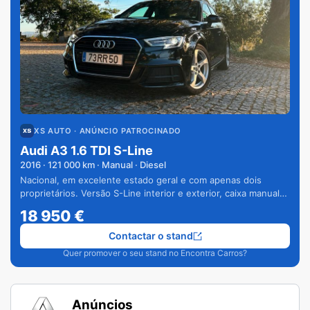
XS AUTO
· ANÚNCIO PATROCINADO
Audi A3 1.6 TDI S-Line
2016
·
121 000
km · Manual · Diesel
Nacional, em excelente estado geral e com apenas dois
proprietários. Versão S-Line interior e exterior, caixa manual
de 6 velocidades e vários extras.
18 950
€
Contactar o stand
Quer promover o seu stand no Encontra Carros?
Anúncios