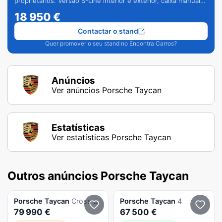
proprietários. Versão S-Line interior e exterior, caixa manual
de 6 velocidades e vários extras.
18 950
€
Contactar o stand
Quer promover o seu stand no Encontra Carros?
Anúncios
Ver anúncios Porsche Taycan
Estatísticas
Ver estatísticas Porsche Taycan
Outros anúncios Porsche Taycan
Porsche
Taycan
Cross Turismo
Porsche
Taycan
4
79 990 €
67 500 €