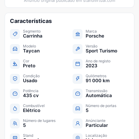
Anúncio original publicado em
standvirtual.com
Características
Segmento
Marca
Carrinha
Porsche
Modelo
Versão
Taycan
Sport Turismo
Cor
Ano de registo
Preto
2023
Condição
Quilómetros
Usado
91 000 km
Potência
Transmissão
435 cv
Automática
Combustível
Número de portas
Elétrico
5
Número de lugares
Anúnciante
5
Particular
Stand
Localização