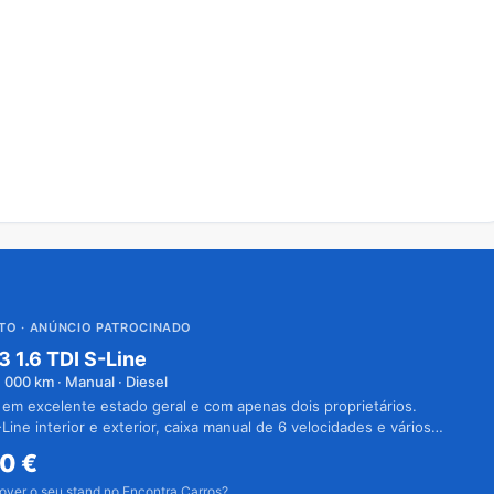
UTO
· ANÚNCIO PATROCINADO
3 1.6 TDI S-Line
1 000
km · Manual · Diesel
 em excelente estado geral e com apenas dois proprietários.
Line interior e exterior, caixa manual de 6 velocidades e vários
50
€
over o seu stand no Encontra Carros?