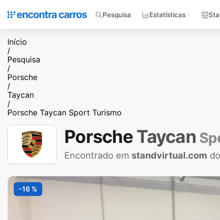
Pesquisa
Estatísticas
Sta
Início
/
Pesquisa
/
Porsche
/
Taycan
/
Porsche Taycan Sport Turismo
Porsche
Taycan
Sp
Encontrado em
standvirtual.com
do
-16 %