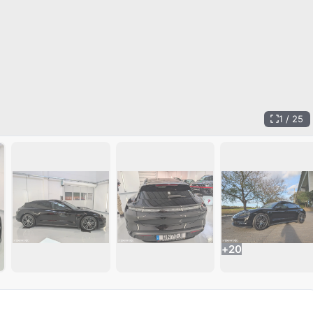
1 / 25
+
20