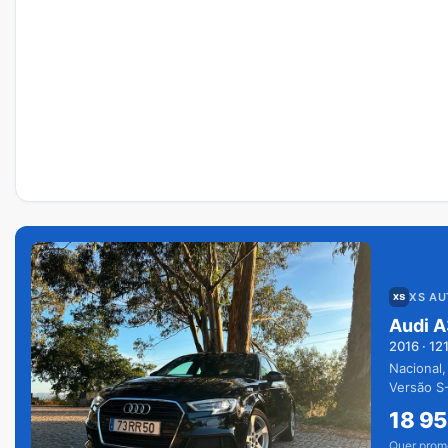
XS A
Audi A
2016
·
12
Nacional,
Versão S-
extras.
18 9
Quer prom