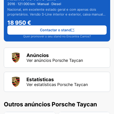
2016
·
121 000
km · Manual · Diesel
Nacional, em excelente estado geral e com apenas dois
proprietários. Versão S-Line interior e exterior, caixa manual
de 6 velocidades e vários extras.
18 950
€
Contactar o stand
Quer promover o seu stand no Encontra Carros?
Anúncios
Ver anúncios Porsche Taycan
Estatísticas
Ver estatísticas Porsche Taycan
Outros anúncios Porsche Taycan