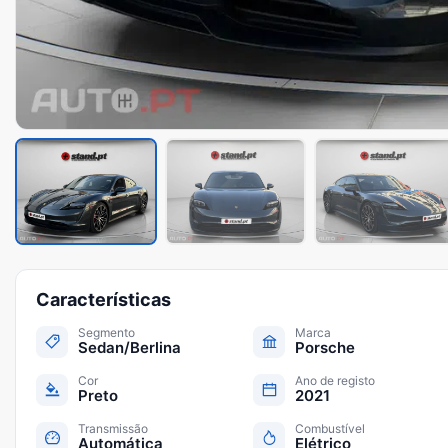
Características
Segmento
Marca
Sedan/Berlina
Porsche
Cor
Ano de registo
Preto
2021
Transmissão
Combustível
Automática
Elétrico