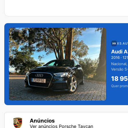
XS A
Audi A
2016
·
12
Nacional,
Versão S-
extras.
18 9
Quer prom
Anúncios
Ver anúncios Porsche Taycan