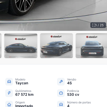
1 / 25
+
20
Modelo
Versão
Taycan
4S
Quilómetros
Potência
67 572 km
530 cv
Origem
Número de portas
Importado
4