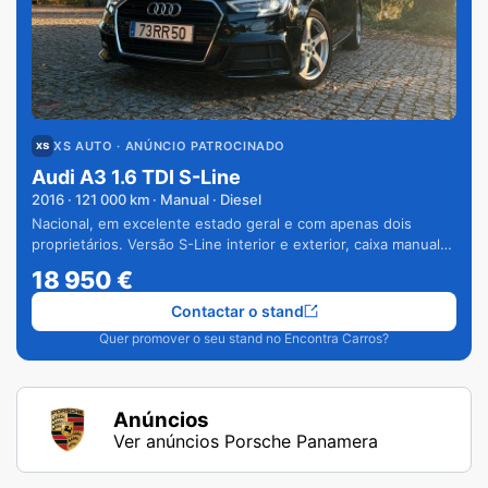
XS AUTO
· ANÚNCIO PATROCINADO
Audi A3 1.6 TDI S-Line
2016
·
121 000
km · Manual · Diesel
Nacional, em excelente estado geral e com apenas dois
proprietários. Versão S-Line interior e exterior, caixa manual
de 6 velocidades e vários extras.
18 950
€
Contactar o stand
Quer promover o seu stand no Encontra Carros?
Anúncios
Ver anúncios Porsche Panamera