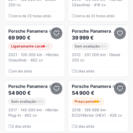
250 cv
(Gasolina) · 416 cv
cerca de 23 horas atrás
cerca de 23 horas atrás
Porsche
Panamera
4 E-Hybrid Executive
Porsche
Panamera
69 990 €
39 999 €
Ligeiramente caro
Sem avaliação
2021 · 105 000 km · Híbrido
2012 · 201 000 km · Diesel ·
(Gasolina) · 462 cv
250 cv
um dia atrás
2 dias atrás
Porsche
Panamera
4 E-Hybrid
Porsche
Panamera
4 E-Hybrid Sport Turismo
54 900 €
54 900 €
Sem avaliação
Preço justo
2017 · 145 000 km · Híbrido
2018 · 199 999 km ·
Plug-In · 462 cv
ECO/Híbrido (HEV) · 426 cv
2 dias atrás
2 dias atrás