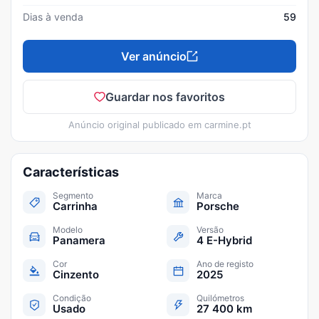
Dias à venda
59
Ver anúncio
Guardar nos favoritos
Anúncio original publicado em
carmine.pt
Características
Segmento
Marca
Carrinha
Porsche
Modelo
Versão
Panamera
4 E-Hybrid
Cor
Ano de registo
Cinzento
2025
Condição
Quilómetros
Usado
27 400 km