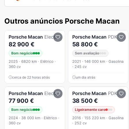
Outros anúncios Porsche Macan
Porsche
Macan
Electric
Porsche
Macan
PDK
82 900 €
58 800 €
Bom negócio
Sem avaliação
2025 · 6820 km · Elétrico ·
2021 · 146 000 km · Gasolina
360 cv
· 245 cv
cerca de 22 horas atrás
um dia atrás
Porsche
Macan
Electric
Porsche
Macan
PDK
77 900 €
38 500 €
Bom negócio
Ligeiramente caro
2024 · 38 000 km · Elétrico ·
2016 · 155 220 km · Gasolina
360 cv
· 252 cv