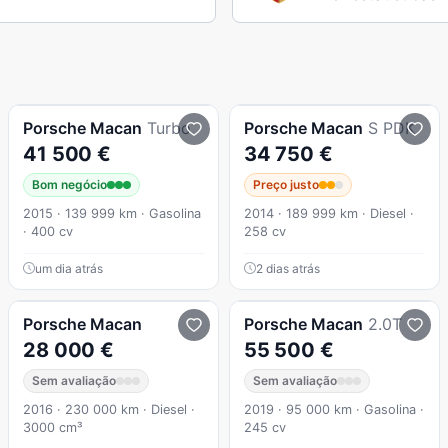
Porsche
Macan
Turbo
Porsche
Macan
S PDK
41 500 €
34 750 €
Bom negócio
Preço justo
2015 · 139 999 km · Gasolina
2014 · 189 999 km · Diesel ·
· 400 cv
258 cv
um dia atrás
2 dias atrás
Porsche
Macan
Porsche
Macan
2.0T
28 000 €
55 500 €
Sem avaliação
Sem avaliação
2016 · 230 000 km · Diesel ·
2019 · 95 000 km · Gasolina ·
3000 cm³
245 cv