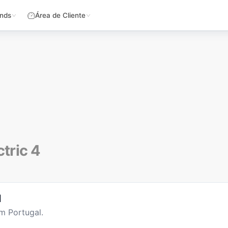
nds
Área de Cliente
ctric 4
l
m Portugal.