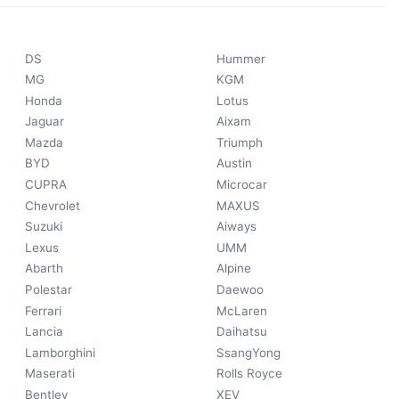
DS
Hummer
MG
KGM
Honda
Lotus
Jaguar
Aixam
Mazda
Triumph
BYD
Austin
CUPRA
Microcar
Chevrolet
MAXUS
Suzuki
Aiways
Lexus
UMM
Abarth
Alpine
Polestar
Daewoo
Ferrari
McLaren
Lancia
Daihatsu
Lamborghini
SsangYong
Maserati
Rolls Royce
Bentley
XEV