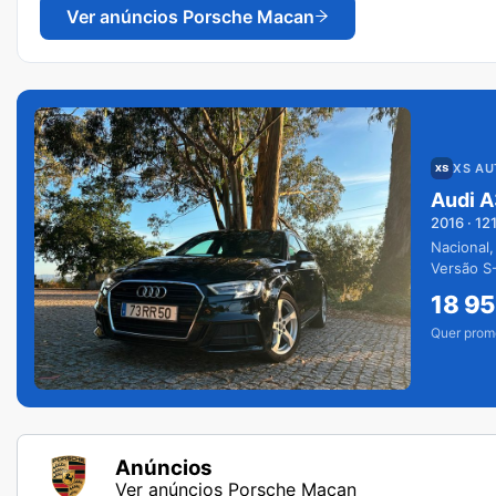
Ver anúncios
Porsche Macan
XS A
Audi A
2016
·
12
Nacional,
Versão S-
extras.
18 9
Quer prom
Anúncios
Ver anúncios Porsche Macan