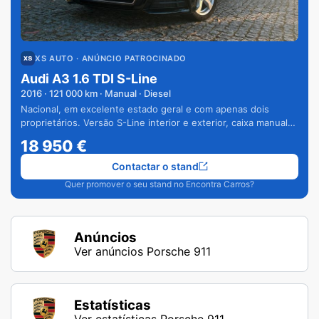
XS AUTO
· ANÚNCIO PATROCINADO
Audi A3 1.6 TDI S-Line
2016
·
121 000
km · Manual · Diesel
Nacional, em excelente estado geral e com apenas dois
proprietários. Versão S-Line interior e exterior, caixa manual
de 6 velocidades e vários extras.
18 950
€
Contactar o stand
Quer promover o seu stand no Encontra Carros?
Anúncios
Ver anúncios Porsche 911
Estatísticas
Ver estatísticas Porsche 911