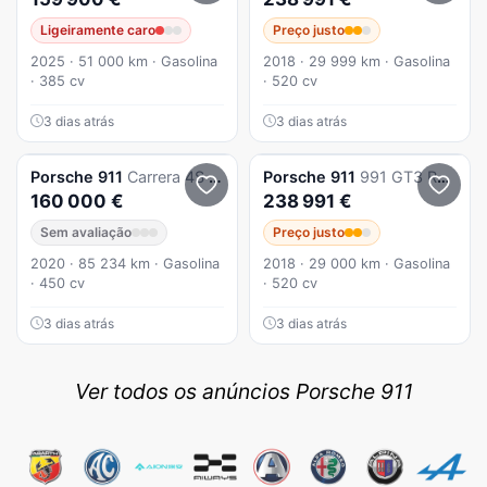
Ligeiramente caro
Preço justo
2025 · 51 000 km · Gasolina
2018 · 29 999 km · Gasolina
· 385 cv
· 520 cv
3 dias atrás
3 dias atrás
Porsche
911
Carrera 4S Cabriolet PDK
Porsche
911
991 GT3 RS PDK
160 000 €
238 991 €
Sem avaliação
Preço justo
2020 · 85 234 km · Gasolina
2018 · 29 000 km · Gasolina
· 450 cv
· 520 cv
3 dias atrás
3 dias atrás
Ver todos os anúncios Porsche 911