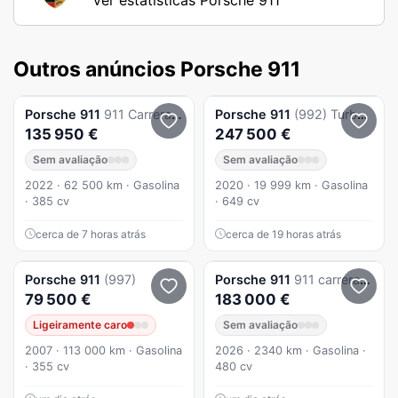
Outros anúncios Porsche 911
Porsche
911
911 Carrera Cabriolet PDK
Porsche
911
(992) Turbo S PDK
135 950 €
247 500 €
Sem avaliação
Sem avaliação
2022 · 62 500 km · Gasolina
2020 · 19 999 km · Gasolina
· 385 cv
· 649 cv
cerca de 7 horas atrás
cerca de 19 horas atrás
Porsche
911
(997)
Porsche
911
911 carrera (992) Carrera S PDK
79 500 €
183 000 €
Ligeiramente caro
Sem avaliação
2007 · 113 000 km · Gasolina
2026 · 2340 km · Gasolina ·
· 355 cv
480 cv