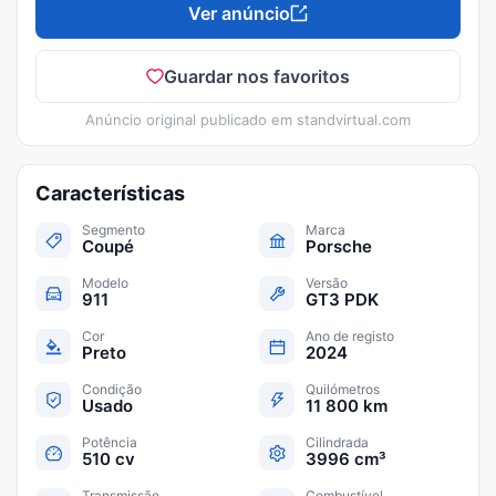
Ver anúncio
Guardar nos favoritos
Anúncio original publicado em
standvirtual.com
Características
Segmento
Marca
Coupé
Porsche
Modelo
Versão
911
GT3 PDK
Cor
Ano de registo
Preto
2024
Condição
Quilómetros
Usado
11 800 km
Potência
Cilindrada
510 cv
3996 cm³
Transmissão
Combustível