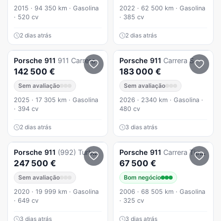
2015 · 94 350 km · Gasolina
2022 · 62 500 km · Gasolina
· 520 cv
· 385 cv
2 dias atrás
2 dias atrás
Porsche
911
911 Carrera
Porsche
911
Carrera S
142 500 €
183 000 €
Sem avaliação
Sem avaliação
2025 · 17 305 km · Gasolina
2026 · 2340 km · Gasolina ·
· 394 cv
480 cv
2 dias atrás
3 dias atrás
Porsche
911
(992) Turbo S PDK
Porsche
911
Carrera Tiptronic
247 500 €
67 500 €
Sem avaliação
Bom negócio
2020 · 19 999 km · Gasolina
2006 · 68 505 km · Gasolina
· 649 cv
· 325 cv
3 dias atrás
3 dias atrás