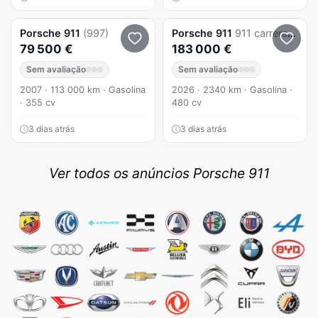
Porsche
911
(997)
Porsche
911
911 carrera (992) Carrera S PDK
79 500 €
183 000 €
Sem avaliação
Sem avaliação
2007 · 113 000 km · Gasolina
2026 · 2340 km · Gasolina ·
· 355 cv
480 cv
3 dias atrás
3 dias atrás
Ver todos os anúncios Porsche 911