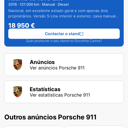
2016
·
121 000
km · Manual · Diesel
Nacional, em excelente estado geral e com apenas dois
proprietários. Versão S-Line interior e exterior, caixa manual
de 6 velocidades e vários extras.
18 950
€
Contactar o stand
Quer promover o seu stand no Encontra Carros?
Anúncios
Ver anúncios Porsche 911
Estatísticas
Ver estatísticas Porsche 911
Outros anúncios Porsche 911