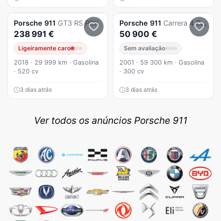
Porsche
911
GT3 RS PDK
Porsche
911
Carrera 4 Coupé
238 991 €
50 900 €
Ligeiramente caro
Sem avaliação
2018 · 29 999 km · Gasolina
2001 · 59 300 km · Gasolina
· 520 cv
· 300 cv
3 dias atrás
3 dias atrás
Ver todos os anúncios Porsche 911