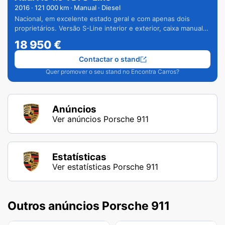
2016
·
121 000
km · Manual · Diesel
Nacional, em excelente estado geral e com apenas dois
proprietários. Versão S-Line interior e exterior, caixa manual
de 6 velocidades e vários extras.
18 950
€
Contactar o stand
Quer promover o seu stand no Encontra Carros?
Anúncios
Ver anúncios Porsche 911
Estatísticas
Ver estatísticas Porsche 911
Outros anúncios Porsche 911