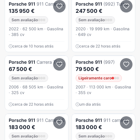
Porsche
911
911 Carrera Cabriolet PDK
Porsche
911
(992) Turbo S PDK
135 950 €
247 500 €
Sem avaliação
Sem avaliação
2022 · 62 500 km · Gasolina
2020 · 19 999 km · Gasolina
· 385 cv
· 649 cv
cerca de 10 horas atrás
cerca de 22 horas atrás
Porsche
911
Carrera Tiptronic
Porsche
911
(997)
67 500 €
79 500 €
Sem avaliação
Ligeiramente caro
2006 · 68 505 km · Gasolina
2007 · 113 000 km · Gasolina
· 325 cv
· 355 cv
cerca de 22 horas atrás
um dia atrás
Porsche
911
911 Carrera S
Porsche
911
911 carrera (992) Carrera S PDK
183 000 €
183 000 €
Sem avaliação
Sem avaliação