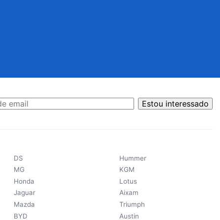
Estou interessado
DS
Hummer
MG
KGM
Honda
Lotus
Jaguar
Aixam
Mazda
Triumph
BYD
Austin