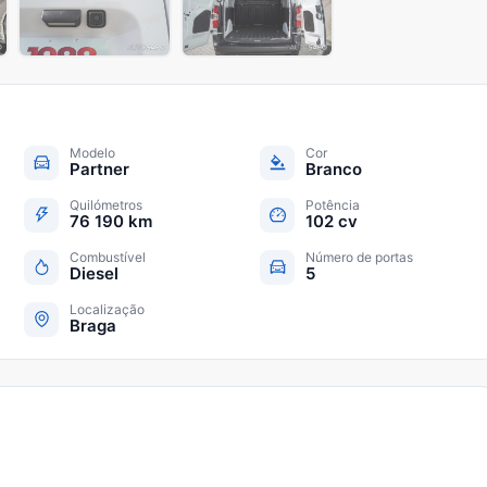
Modelo
Cor
Partner
Branco
Quilómetros
Potência
76 190 km
102 cv
Combustível
Número de portas
Diesel
5
Localização
Braga