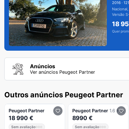
2016
·
12
Nacional,
Versão S-
extras.
18 9
Quer prom
Anúncios
Ver anúncios Peugeot Partner
Outros anúncios Peugeot Partner
Peugeot
Partner
Peugeot
Partner
1.6 HDI 3L
18 990 €
8990 €
Sem avaliação
Sem avaliação