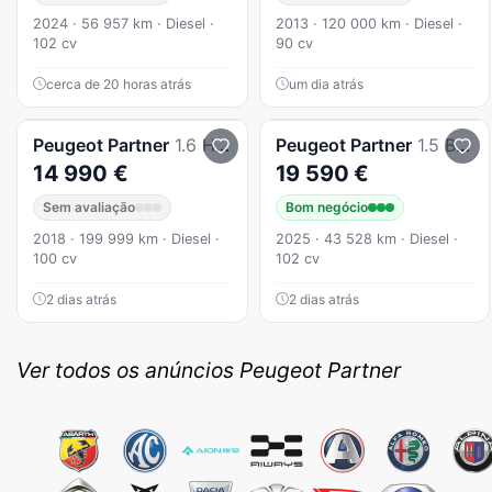
2024 · 56 957 km · Diesel ·
2013 · 120 000 km · Diesel ·
102 cv
90 cv
cerca de 20 horas atrás
um dia atrás
Peugeot
Partner
1.6 HDi Tepee 5 Lugares (Aceito Retoma)
Peugeot
Partner
1.5 BlueHDi M Standard
14 990 €
19 590 €
Sem avaliação
Bom negócio
2018 · 199 999 km · Diesel ·
2025 · 43 528 km · Diesel ·
100 cv
102 cv
2 dias atrás
2 dias atrás
Ver todos os anúncios Peugeot Partner