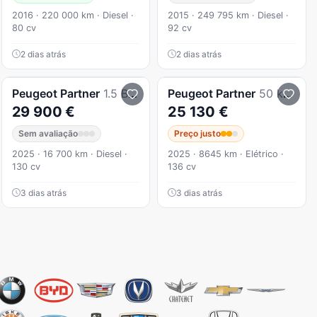
2016 · 220 000 km · Diesel ·
2015 · 249 795 km · Diesel ·
80 cv
92 cv
2 dias atrás
2 dias atrás
Peugeot
Partner
1.5 BlueHDi L2
Peugeot
Partner
50 kWh Longa
29 900 €
25 130 €
Sem avaliação
Preço justo
2025 · 16 700 km · Diesel ·
2025 · 8645 km · Elétrico ·
130 cv
136 cv
3 dias atrás
3 dias atrás