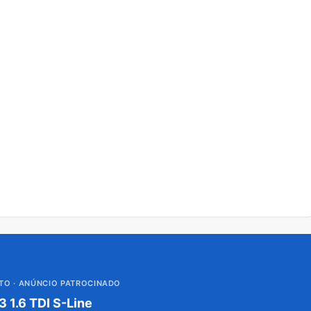
UTO
· ANÚNCIO PATROCINADO
3 1.6 TDI S-Line