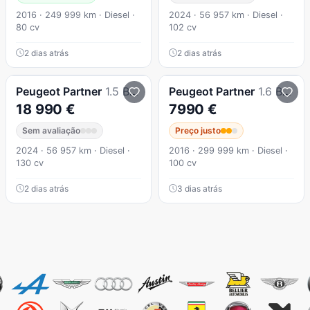
2016 · 249 999 km · Diesel ·
2024 · 56 957 km · Diesel ·
80 cv
102 cv
2 dias atrás
2 dias atrás
Peugeot
Partner
1.5 BlueHDi XL Longa
Peugeot
Partner
1.6 BLUE HDI 100
18 990 €
7990 €
Sem avaliação
Preço justo
2024 · 56 957 km · Diesel ·
2016 · 299 999 km · Diesel ·
130 cv
100 cv
2 dias atrás
3 dias atrás