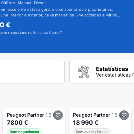
1 000
km · Manual · Diesel
 em excelente estado geral e com apenas dois proprietários.
Line interior e exterior, caixa manual de 6 velocidades e vários
50
€
over o seu stand no Encontra Carros?
Estatísticas
Ver estatísticas
Peugeot
Partner
1.6 HDI Extras
Peugeot
Partner
1.5 BlueHDi XL Longa
7800 €
18 990 €
Bom negócio
Sem avaliação