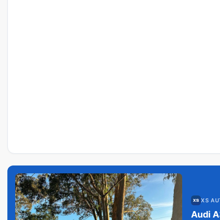
XS A
Audi A