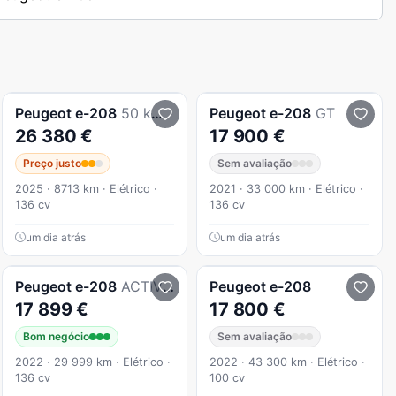
Peugeot
e-208
50 kWh Allure
Peugeot
e-208
GT
26 380 €
17 900 €
Preço justo
Sem avaliação
2025 · 8713 km · Elétrico ·
2021 · 33 000 km · Elétrico ·
136 cv
136 cv
um dia atrás
um dia atrás
Peugeot
e-208
ACTIVE 136CV 50Kwh (AUTO)
Peugeot
e-208
17 899 €
17 800 €
Bom negócio
Sem avaliação
2022 · 29 999 km · Elétrico ·
2022 · 43 300 km · Elétrico ·
136 cv
100 cv