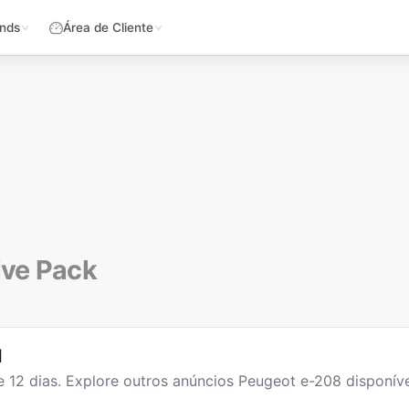
nds
Área de Cliente
ive Pack
l
te
12
dias
. Explore outros anúncios
Peugeot e-208
disponíve