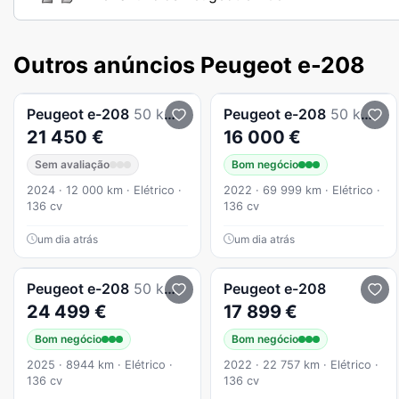
Outros anúncios Peugeot e-208
Peugeot
e-208
50 kWh Active
Peugeot
e-208
50 kWh Allure Pack
21 450 €
16 000 €
Sem avaliação
Bom negócio
2024 · 12 000 km · Elétrico ·
2022 · 69 999 km · Elétrico ·
136 cv
136 cv
um dia atrás
um dia atrás
Peugeot
e-208
50 kWh Style
Peugeot
e-208
24 499 €
17 899 €
Bom negócio
Bom negócio
2025 · 8944 km · Elétrico ·
2022 · 22 757 km · Elétrico ·
136 cv
136 cv