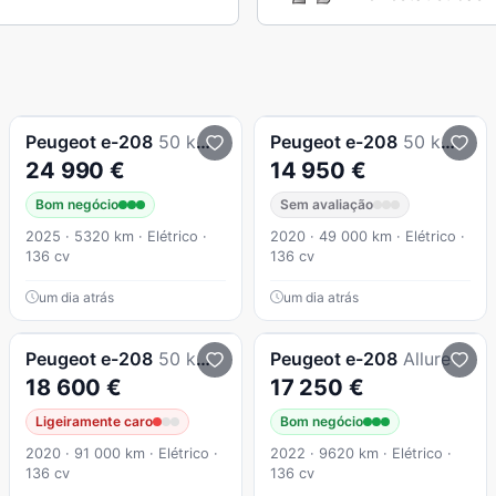
Peugeot
e-208
50 kWh Style
Peugeot
e-208
50 kWh Allure
24 990 €
14 950 €
Bom negócio
Sem avaliação
2025 · 5320 km · Elétrico ·
2020 · 49 000 km · Elétrico ·
136 cv
136 cv
um dia atrás
um dia atrás
Peugeot
e-208
50 kWh GT Line
Peugeot
e-208
Allure
18 600 €
17 250 €
Ligeiramente caro
Bom negócio
2020 · 91 000 km · Elétrico ·
2022 · 9620 km · Elétrico ·
136 cv
136 cv