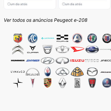
um dia atrás
um dia atrás
Ver todos os anúncios Peugeot e-208