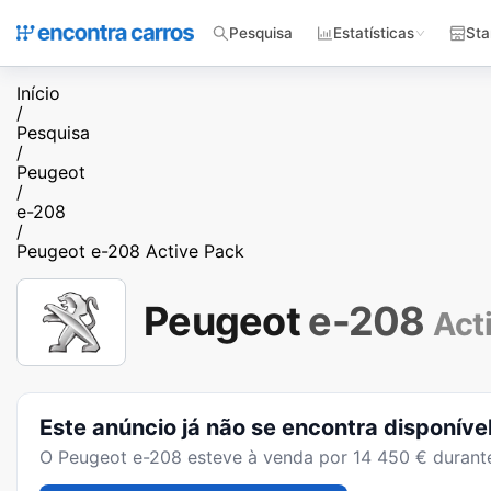
Pesquisa
Estatísticas
Sta
Início
/
Pesquisa
/
Peugeot
/
e-208
/
Peugeot e-208 Active Pack
Peugeot
e-208
Act
Este anúncio já não se encontra disponíve
O
Peugeot e-208
esteve à venda por
14 450
€ duran