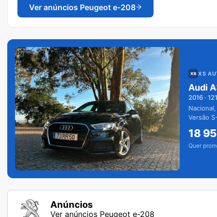
Ver anúncios
Peugeot e-208
XS A
Audi A
2016
·
12
Nacional,
Versão S-
extras.
18 9
Quer prom
Anúncios
Ver anúncios Peugeot e-208