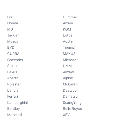
DS
Hummer
Honda
Aixam
MG
KGM
Jaguar
Lotus
Mazda
Austin
BYD
Triumph
CUPRA
MAXUS
Chevrolet
Microcar
Suzuki
UMM
Lexus
Aiways
Abarth
Alpine
Polestar
McLaren
Lancia
Daewoo
Ferrari
Daihatsu
Lamborghini
SsangYong
Bentley
Rolls Royce
Maserati
XEV