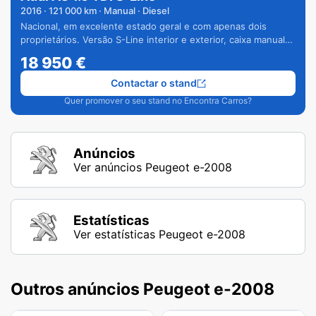
2016
·
121 000
km · Manual · Diesel
Nacional, em excelente estado geral e com apenas dois
proprietários. Versão S-Line interior e exterior, caixa manual
de 6 velocidades e vários extras.
18 950
€
Contactar o stand
Quer promover o seu stand no Encontra Carros?
Anúncios
Ver anúncios Peugeot e-2008
Estatísticas
Ver estatísticas Peugeot e-2008
Outros anúncios Peugeot e-2008