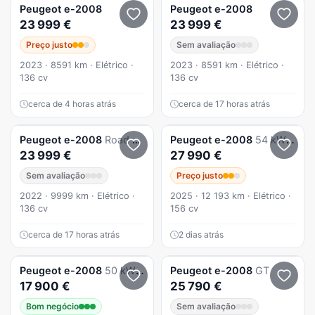
Peugeot
e-2008
Peugeot
e-2008
23 999 €
23 999 €
Preço justo
Sem avaliação
2023 · 8591 km · Elétrico ·
2023 · 8591 km · Elétrico ·
136 cv
136 cv
cerca de 4 horas atrás
cerca de 17 horas atrás
Peugeot
e-2008
Road Trip
Peugeot
e-2008
54 kWh GT
23 999 €
27 990 €
Sem avaliação
Preço justo
2022 · 9999 km · Elétrico ·
2025 · 12 193 km · Elétrico ·
136 cv
156 cv
cerca de 17 horas atrás
2 dias atrás
Peugeot
e-2008
50 kWh Active Pack
Peugeot
e-2008
GT
17 900 €
25 790 €
Bom negócio
Sem avaliação