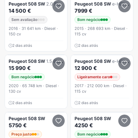
Peugeot
508 SW
2.0 BlueHDi GT Line
Peugeot
508 SW
e-HDi 115 Stop&Start Access
14 500 €
7999 €
Sem avaliação
Bom negócio
2016 · 31 641 km · Diesel ·
2015 · 268 693 km · Diesel ·
150 cv
115 cv
2 dias atrás
2 dias atrás
Peugeot
508 SW
1.5 BlueHDi Business Line
Peugeot
508 SW
e-HDi 115 ETG6 Stop&Start Business-Line
15 990 €
12 900 €
Bom negócio
Ligeiramente caro
2020 · 65 748 km · Diesel ·
2017 · 212 000 km · Diesel ·
130 cv
115 cv
2 dias atrás
2 dias atrás
Peugeot
508 SW
Peugeot
508 SW
5750 €
4250 €
Preço justo
Bom negócio