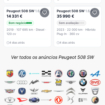
Peugeot
508 SW
1.6 BlueHDi Active
Peugeot
508 SW
1.6 Hybrid PSE e-EAT8
14 331 €
35 990 €
Bom negócio
Sem avaliação
2019 · 107 695 km · Diesel ·
2023 · 22 000 km · Híbrido
120 cv
Plug-In · 360 cv
4 dias atrás
4 dias atrás
Ver todos os anúncios Peugeot 508 SW