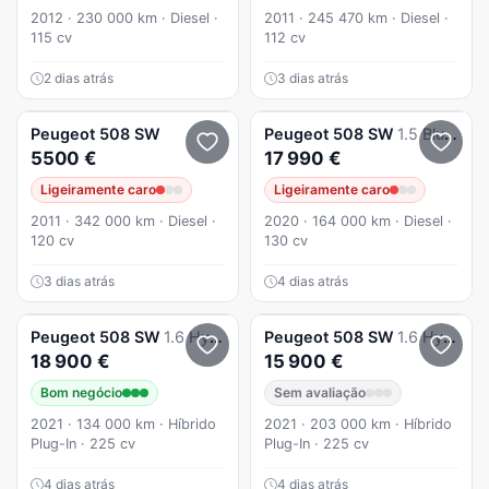
2012 · 230 000 km · Diesel ·
2011 · 245 470 km · Diesel ·
115 cv
112 cv
2 dias atrás
3 dias atrás
Peugeot
508 SW
Peugeot
508 SW
1.5 BlueHDi Allure Pack EAT8
5500 €
17 990 €
Ligeiramente caro
Ligeiramente caro
2011 · 342 000 km · Diesel ·
2020 · 164 000 km · Diesel ·
120 cv
130 cv
3 dias atrás
4 dias atrás
Peugeot
508 SW
1.6 Hybrid Allure e-EAT8
Peugeot
508 SW
1.6 Hybrid Allure e-EAT8
18 900 €
15 900 €
Bom negócio
Sem avaliação
2021 · 134 000 km · Híbrido
2021 · 203 000 km · Híbrido
Plug-In · 225 cv
Plug-In · 225 cv
4 dias atrás
4 dias atrás