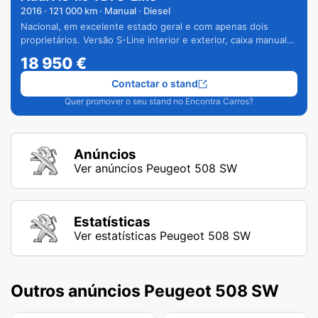
2016
·
121 000
km · Manual · Diesel
Nacional, em excelente estado geral e com apenas dois
proprietários. Versão S-Line interior e exterior, caixa manual
de 6 velocidades e vários extras.
18 950
€
Contactar o stand
Quer promover o seu stand no Encontra Carros?
Anúncios
Ver anúncios Peugeot 508 SW
Estatísticas
Ver estatísticas Peugeot 508 SW
Outros anúncios Peugeot 508 SW