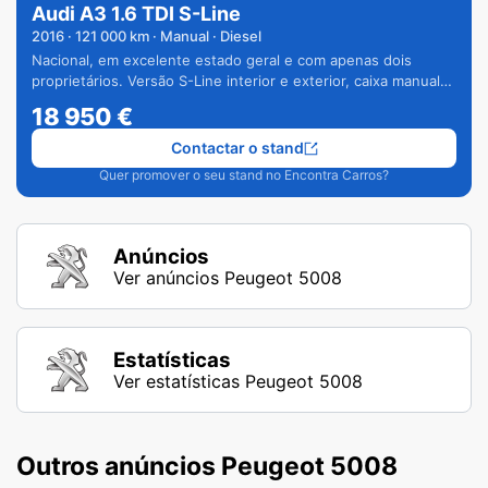
Audi A3 1.6 TDI S-Line
2016
·
121 000
km · Manual · Diesel
Nacional, em excelente estado geral e com apenas dois
proprietários. Versão S-Line interior e exterior, caixa manual
de 6 velocidades e vários extras.
18 950
€
Contactar o stand
Quer promover o seu stand no Encontra Carros?
Anúncios
Ver anúncios Peugeot 5008
Estatísticas
Ver estatísticas Peugeot 5008
Outros anúncios Peugeot 5008