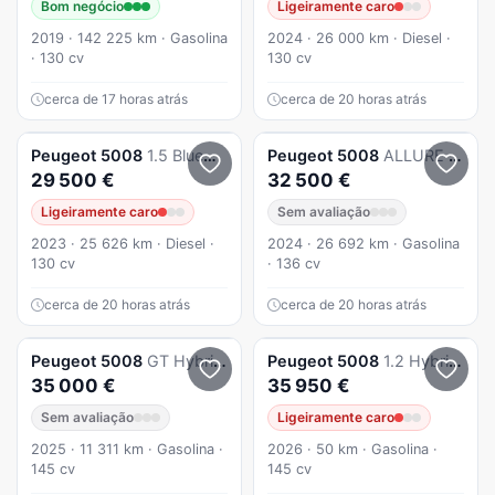
Bom negócio
Ligeiramente caro
2019 · 142 225 km · Gasolina
2024 · 26 000 km · Diesel ·
· 130 cv
130 cv
cerca de 17 horas atrás
cerca de 20 horas atrás
Peugeot
5008
1.5 BlueHDi Allure Pack EAT8
Peugeot
5008
ALLURE HYBRID 1.2 TURBO 136 CV E-DCS6
29 500 €
32 500 €
Ligeiramente caro
Sem avaliação
2023 · 25 626 km · Diesel ·
2024 · 26 692 km · Gasolina
130 cv
· 136 cv
cerca de 20 horas atrás
cerca de 20 horas atrás
Peugeot
5008
GT Hybrid 145 cv e-DCS6
Peugeot
5008
1.2 Hybrid GT e-DCS6
35 000 €
35 950 €
Sem avaliação
Ligeiramente caro
2025 · 11 311 km · Gasolina ·
2026 · 50 km · Gasolina ·
145 cv
145 cv