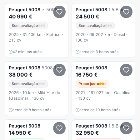
Peugeot
5008
e-5008 73 kWh GT
Peugeot
5008
1.5 BlueHDi 130cv Allure EAT8
40 990 €
24 500 €
Sem avaliação
Sem avaliação
2025 · 31 406 km · Elétrico ·
2020 · 69 202 km · Diesel ·
213 cv
130 cv
42 minutos atrás
cerca de 3 horas atrás
Peugeot
5008
5008 1.2 Hybrid Allure e-DCS6
Peugeot
5008
38 000 €
16 750 €
Sem avaliação
Preço justo
2026 · 10 km · Mild Híbrido
2021 · 161 027 km · Gasolina
(Gasolina) · 136 cv
· 130 cv
cerca de 8 horas atrás
cerca de 10 horas atrás
Peugeot
5008
Peugeot
5008
1.5 BlueHDi Allure Pack EAT8
14 950 €
32 950 €