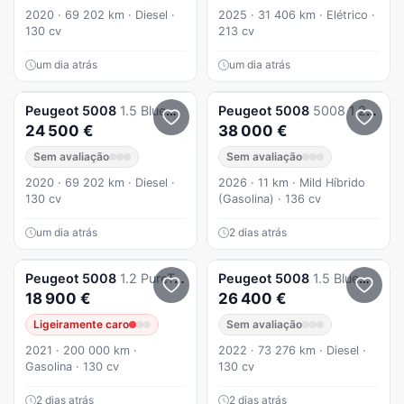
2020 · 69 202 km · Diesel ·
2025 · 31 406 km · Elétrico ·
130 cv
213 cv
um dia atrás
um dia atrás
Peugeot
5008
1.5 BlueHDi 130cv Allure EAT8
Peugeot
5008
5008 1.2 Hybrid Allure e-DCS6
24 500 €
38 000 €
Sem avaliação
Sem avaliação
2020 · 69 202 km · Diesel ·
2026 · 11 km · Mild Híbrido
130 cv
(Gasolina) · 136 cv
um dia atrás
2 dias atrás
Peugeot
5008
1.2 PureTech Allure Pack EAT8
Peugeot
5008
1.5 BlueHDi GT Pack EAT8
18 900 €
26 400 €
Ligeiramente caro
Sem avaliação
2021 · 200 000 km ·
2022 · 73 276 km · Diesel ·
Gasolina · 130 cv
130 cv
2 dias atrás
2 dias atrás