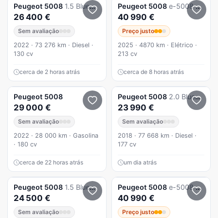
Peugeot
5008
1.5 BlueHDi GT Pack EAT8
Peugeot
5008
e-5008 73 kWh GT
26 400 €
40 990 €
Sem avaliação
Preço justo
2022 · 73 276 km · Diesel ·
2025 · 4870 km · Elétrico ·
130 cv
213 cv
cerca de 2 horas atrás
cerca de 8 horas atrás
Peugeot
5008
Peugeot
5008
2.0 BlueHDi GT Line EAT8
29 000 €
23 990 €
Sem avaliação
Sem avaliação
2022 · 28 000 km · Gasolina
2018 · 77 668 km · Diesel ·
· 180 cv
177 cv
cerca de 22 horas atrás
um dia atrás
Peugeot
5008
1.5 BlueHDi 130cv Allure EAT8
Peugeot
5008
e-5008 73 kWh GT
24 500 €
40 990 €
Sem avaliação
Preço justo