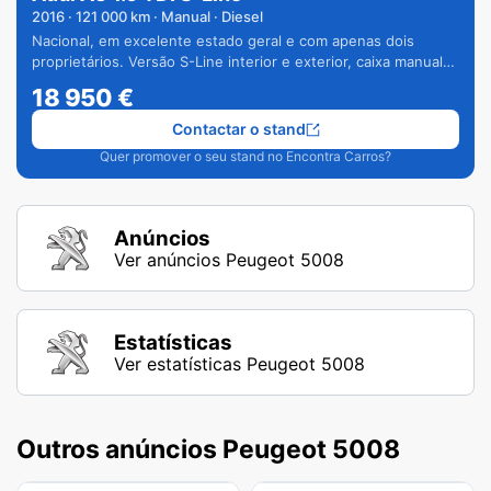
2016
·
121 000
km · Manual · Diesel
Nacional, em excelente estado geral e com apenas dois
proprietários. Versão S-Line interior e exterior, caixa manual
de 6 velocidades e vários extras.
18 950
€
Contactar o stand
Quer promover o seu stand no Encontra Carros?
Anúncios
Ver anúncios Peugeot 5008
Estatísticas
Ver estatísticas Peugeot 5008
Outros anúncios Peugeot 5008