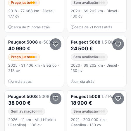
Preço justo
Sem avaliação
2018 · 77 668 km · Diesel ·
2020 · 69 202 km · Diesel ·
177 cv
130 cv
cerca de 21 horas atrás
cerca de 21 horas atrás
Peugeot
5008
e-5008 73 kWh GT
Peugeot
5008
1.5 BlueHDi 130cv Allure EAT8
40 990 €
24 500 €
Preço justo
Sem avaliação
2025 · 31 406 km · Elétrico ·
2020 · 69 202 km · Diesel ·
213 cv
130 cv
um dia atrás
um dia atrás
Peugeot
5008
5008 1.2 Hybrid Allure e-DCS6
Peugeot
5008
1.2 PureTech Allure Pack EAT8
38 000 €
18 900 €
Sem avaliação
Sem avaliação
2026 · 11 km · Mild Híbrido
2021 · 200 000 km ·
(Gasolina) · 136 cv
Gasolina · 130 cv