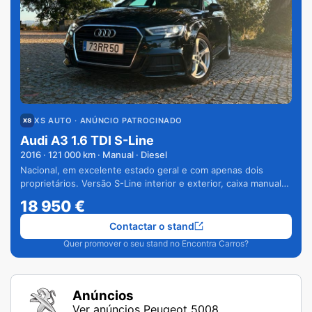
XS AUTO
· ANÚNCIO PATROCINADO
Audi A3 1.6 TDI S-Line
2016
·
121 000
km · Manual · Diesel
Nacional, em excelente estado geral e com apenas dois
proprietários. Versão S-Line interior e exterior, caixa manual
de 6 velocidades e vários extras.
18 950
€
Contactar o stand
Quer promover o seu stand no Encontra Carros?
Anúncios
Ver anúncios Peugeot 5008