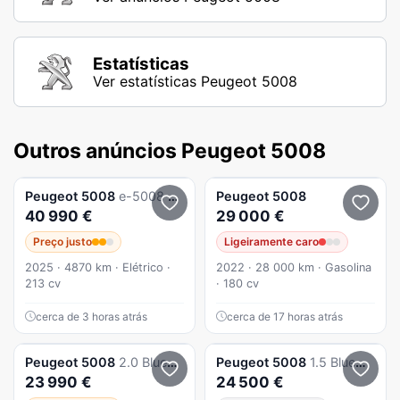
Estatísticas
Ver estatísticas Peugeot 5008
Outros anúncios Peugeot 5008
Peugeot
5008
e-5008 73 kWh GT
Peugeot
5008
40 990 €
29 000 €
Preço justo
Ligeiramente caro
2025 · 4870 km · Elétrico ·
2022 · 28 000 km · Gasolina
213 cv
· 180 cv
cerca de 3 horas atrás
cerca de 17 horas atrás
Peugeot
5008
2.0 BlueHDi GT Line EAT8
Peugeot
5008
1.5 BlueHDi 130cv Allure EAT8
23 990 €
24 500 €