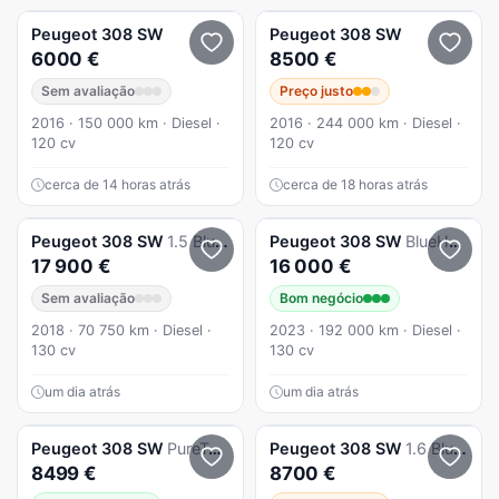
Peugeot
308 SW
Peugeot
308 SW
6000 €
8500 €
Sem avaliação
Preço justo
2016 · 150 000 km · Diesel ·
2016 · 244 000 km · Diesel ·
120 cv
120 cv
cerca de 14 horas atrás
cerca de 18 horas atrás
Peugeot
308 SW
1.5 BlueHDi Allure Pack
Peugeot
308 SW
BlueHDi 130 EAT8 Stop & Start Active Pack
17 900 €
16 000 €
Sem avaliação
Bom negócio
2018 · 70 750 km · Diesel ·
2023 · 192 000 km · Diesel ·
130 cv
130 cv
um dia atrás
um dia atrás
Peugeot
308 SW
PureTech 130 GPF Stop & Start Style
Peugeot
308 SW
1.6 BlueHDi Style J17
8499 €
8700 €