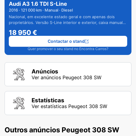
Audi A3 1.6 TDI S-Line
2016
·
121 000
km · Manual · Diesel
Nacional, em excelente estado geral e com apenas dois
proprietários. Versão S-Line interior e exterior, caixa manual
de 6 velocidades e vários extras.
18 950
€
Contactar o stand
Quer promover o seu stand no Encontra Carros?
Anúncios
Ver anúncios Peugeot 308 SW
Estatísticas
Ver estatísticas Peugeot 308 SW
Outros anúncios Peugeot 308 SW