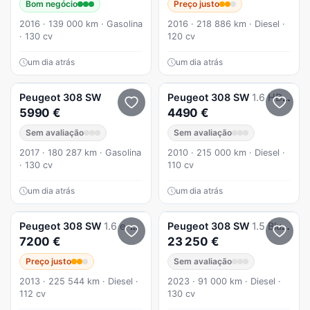
Bom negócio
Preço justo
2016 · 139 000 km · Gasolina
2016 · 218 886 km · Diesel ·
· 130 cv
120 cv
um dia atrás
um dia atrás
Peugeot
308 SW
Peugeot
308 SW
1.6 HDi Executive CVM6
5990 €
4490 €
Sem avaliação
Sem avaliação
2017 · 180 287 km · Gasolina
2010 · 215 000 km · Diesel ·
· 130 cv
110 cv
um dia atrás
um dia atrás
Peugeot
308 SW
1.6 e-HDi Access CVM6
Peugeot
308 SW
1.5 BlueHDi Allure EAT8
7200 €
23 250 €
Preço justo
Sem avaliação
2013 · 225 544 km · Diesel ·
2023 · 91 000 km · Diesel ·
112 cv
130 cv