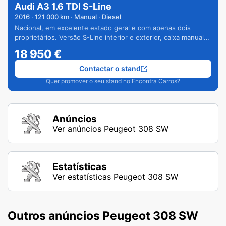
Audi A3 1.6 TDI S-Line
2016
·
121 000
km · Manual · Diesel
Nacional, em excelente estado geral e com apenas dois
proprietários. Versão S-Line interior e exterior, caixa manual
de 6 velocidades e vários extras.
18 950
€
Contactar o stand
Quer promover o seu stand no Encontra Carros?
Anúncios
Ver anúncios Peugeot 308 SW
Estatísticas
Ver estatísticas Peugeot 308 SW
Outros anúncios Peugeot 308 SW