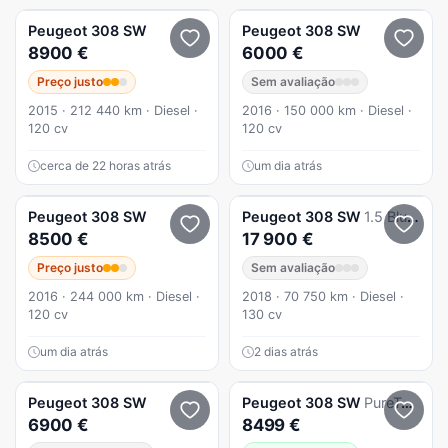
Peugeot
308 SW
Peugeot
308 SW
8900 €
6000 €
Preço justo
Sem avaliação
2015 · 212 440 km · Diesel ·
2016 · 150 000 km · Diesel ·
120 cv
120 cv
cerca de 22 horas atrás
um dia atrás
Peugeot
308 SW
Peugeot
308 SW
1.5 BlueHDi Allure Pack
8500 €
17 900 €
Preço justo
Sem avaliação
2016 · 244 000 km · Diesel ·
2018 · 70 750 km · Diesel ·
120 cv
130 cv
um dia atrás
2 dias atrás
Peugeot
308 SW
Peugeot
308 SW
PureTech 130 GPF Stop & Start Style
6900 €
8499 €