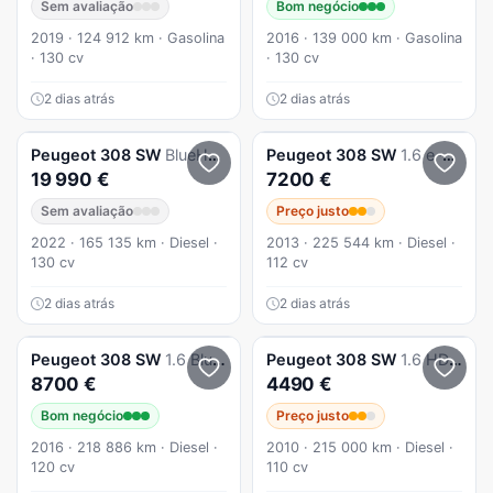
Sem avaliação
Bom negócio
2019 · 124 912 km · Gasolina
2016 · 139 000 km · Gasolina
· 130 cv
· 130 cv
2 dias atrás
2 dias atrás
Peugeot
308 SW
BlueHDi 130 Allure Pack
Peugeot
308 SW
1.6 e-HDi Access CVM6
19 990 €
7200 €
Sem avaliação
Preço justo
2022 · 165 135 km · Diesel ·
2013 · 225 544 km · Diesel ·
130 cv
112 cv
2 dias atrás
2 dias atrás
Peugeot
308 SW
1.6 BlueHDi Style J17
Peugeot
308 SW
1.6 HDi Executive CVM6
8700 €
4490 €
Bom negócio
Preço justo
2016 · 218 886 km · Diesel ·
2010 · 215 000 km · Diesel ·
120 cv
110 cv