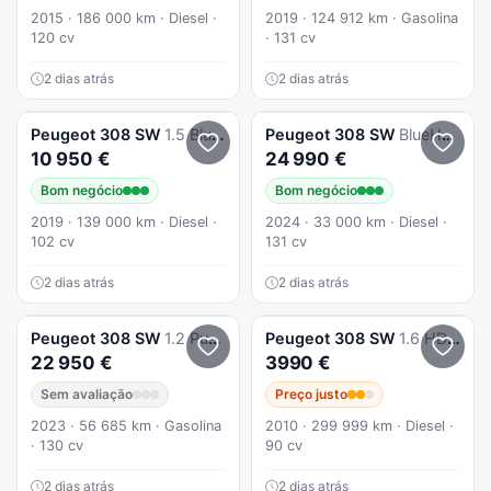
2015 · 186 000 km · Diesel ·
2019 · 124 912 km · Gasolina
120 cv
· 131 cv
2 dias atrás
2 dias atrás
Peugeot
308 SW
1.5 BlueHDi Style J17
Peugeot
308 SW
BlueHDi 130 EAT8 GT EXCLUSIVE
10 950 €
24 990 €
Bom negócio
Bom negócio
2019 · 139 000 km · Diesel ·
2024 · 33 000 km · Diesel ·
102 cv
131 cv
2 dias atrás
2 dias atrás
Peugeot
308 SW
1.2 PureTech GT EAT8
Peugeot
308 SW
1.6 HDi SE Navteq
22 950 €
3990 €
Sem avaliação
Preço justo
2023 · 56 685 km · Gasolina
2010 · 299 999 km · Diesel ·
· 130 cv
90 cv
2 dias atrás
2 dias atrás