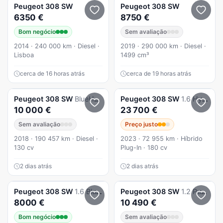
Peugeot
308 SW
Peugeot
308 SW
6350 €
8750 €
Bom negócio
Sem avaliação
2014 · 240 000 km · Diesel ·
2019 · 290 000 km · Diesel ·
Lisboa
1499 cm³
cerca de 16 horas atrás
cerca de 19 horas atrás
Peugeot
308 SW
BlueHDi 130 Stop & Start GT Pack
Peugeot
308 SW
1.6 Hybrid Active Pack e-EAT8
10 000 €
23 700 €
Sem avaliação
Preço justo
2018 · 190 457 km · Diesel ·
2023 · 72 955 km · Híbrido
130 cv
Plug-In · 180 cv
2 dias atrás
2 dias atrás
Peugeot
308 SW
1.6 BlueHDi Active
Peugeot
308 SW
1.2 PureTech Active Business
8000 €
10 490 €
Bom negócio
Sem avaliação