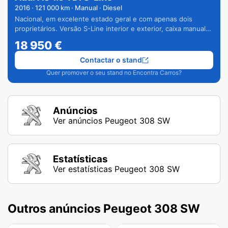
2016
·
121 000
km · Manual · Diesel
Nacional, em excelente estado geral e com apenas dois
proprietários. Versão S-Line interior e exterior, caixa manual
de 6 velocidades e vários extras.
18 950
€
Contactar o stand
Quer promover o seu stand no Encontra Carros?
Anúncios
Ver anúncios Peugeot 308 SW
Estatísticas
Ver estatísticas Peugeot 308 SW
Outros anúncios Peugeot 308 SW