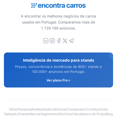
A encontrar os melhores negócios de carros
usados em Portugal. Comparamos mais de
1 726 199 anúncios.
Inteligência de mercado para stands
Preços, concorrência e tendências de 800+ stands e
100.000+ anúncios em Portugal.
Ver plano Pro
Início
Pesquisa
Avaliações
Estatísticas
Comparador
Combustíveis
Datasets
Stands
Marcas
Segmentos
Distritos
Calculadora de Preço
Blog