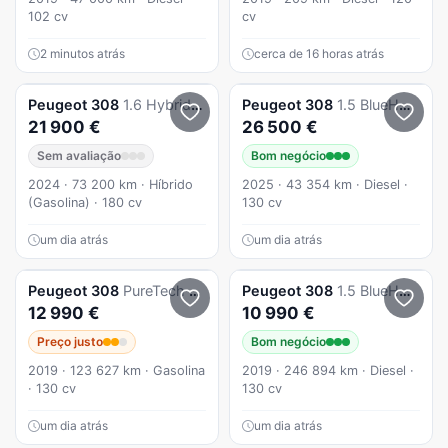
102 cv
cv
2 minutos atrás
cerca de 16 horas atrás
Peugeot
308
1.6 Hybrid Allure Pack e-EAT8
Peugeot
308
1.5 BlueHDi Style EAT8
21 900 €
26 500 €
Sem avaliação
Bom negócio
2024 · 73 200 km · Híbrido
2025 · 43 354 km · Diesel ·
(Gasolina) · 180 cv
130 cv
um dia atrás
um dia atrás
Peugeot
308
PureTech 130 GPF EAT8 Stop & Start Tech Edition
Peugeot
308
1.5 BlueHDi Business Line
12 990 €
10 990 €
Preço justo
Bom negócio
2019 · 123 627 km · Gasolina
2019 · 246 894 km · Diesel ·
· 130 cv
130 cv
um dia atrás
um dia atrás