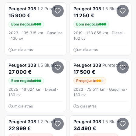
Peugeot
308
1.2 PureTech Allure Pack EAT8
Peugeot
308
1.5 BlueHDi Style
15 900 €
11 250 €
Bom negócio
Bom negócio
2023 · 135 315 km · Gasolina
2019 · 123 855 km · Diesel ·
· 130 cv
102 cv
um dia atrás
um dia atrás
Peugeot
308
1.5 BlueHDi Style EAT8
Peugeot
308
Puretech 130 Allure Pack
27 000 €
17 500 €
Bom negócio
Preço justo
2025 · 16 624 km · Diesel ·
2023 · 75 511 km · Gasolina ·
130 cv
130 cv
um dia atrás
2 dias atrás
Peugeot
308
1.2 PureTech GT EAT8
Peugeot
308
1.5 BlueHDi Allure EAT8
22 999 €
34 490 €