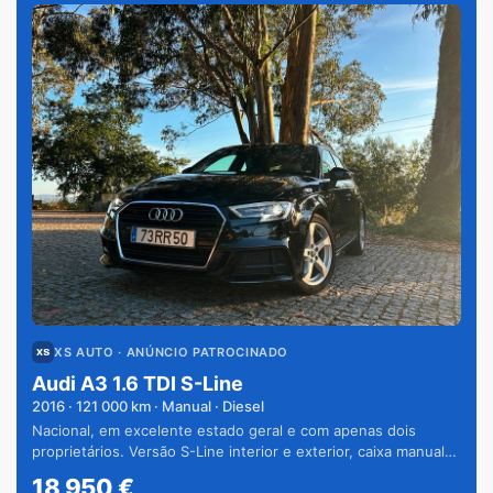
XS AUTO
· ANÚNCIO PATROCINADO
Audi A3 1.6 TDI S-Line
2016
·
121 000
km · Manual · Diesel
Nacional, em excelente estado geral e com apenas dois
proprietários. Versão S-Line interior e exterior, caixa manual
de 6 velocidades e vários extras.
18 950
€