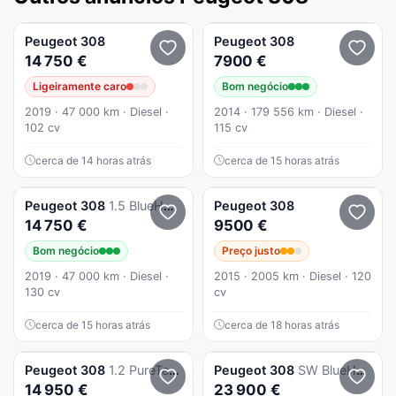
Peugeot
308
Peugeot
308
14 750 €
7900 €
Ligeiramente caro
Bom negócio
2019 · 47 000 km · Diesel ·
2014 · 179 556 km · Diesel ·
102 cv
115 cv
cerca de 14 horas atrás
cerca de 15 horas atrás
Peugeot
308
1.5 BlueHDi Style
Peugeot
308
14 750 €
9500 €
Bom negócio
Preço justo
2019 · 47 000 km · Diesel ·
2015 · 2005 km · Diesel · 120
130 cv
cv
cerca de 15 horas atrás
cerca de 18 horas atrás
Peugeot
308
1.2 PureTech Active Pack
Peugeot
308
SW BlueHDi 130 EAT8 Allure Pack
14 950 €
23 900 €