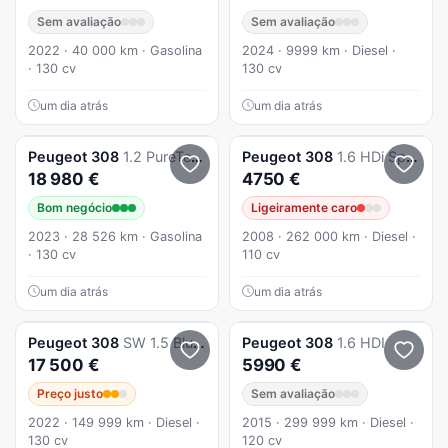
Sem avaliação
Sem avaliação
2022 · 40 000 km · Gasolina
2024 · 9999 km · Diesel ·
· 130 cv
130 cv
um dia atrás
um dia atrás
Peugeot
308
1.2 PureTech Active Pack
Peugeot
308
1.6 HDi Sport CVM6
18 980 €
4750 €
Bom negócio
Ligeiramente caro
2023 · 28 526 km · Gasolina
2008 · 262 000 km · Diesel ·
· 130 cv
110 cv
um dia atrás
um dia atrás
Peugeot
308
SW 1.5 BlueHDi Active Pack EAT8
Peugeot
308
1.6 HDI
17 500 €
5990 €
Preço justo
Sem avaliação
2022 · 149 999 km · Diesel ·
2015 · 299 999 km · Diesel ·
130 cv
120 cv