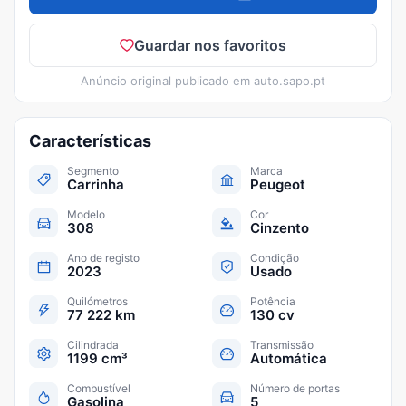
Guardar nos favoritos
Anúncio original publicado em
auto.sapo.pt
Características
Segmento
Marca
Carrinha
Peugeot
Modelo
Cor
308
Cinzento
Ano de registo
Condição
2023
Usado
Quilómetros
Potência
77 222 km
130 cv
Cilindrada
Transmissão
1199 cm³
Automática
Combustível
Número de portas
Gasolina
5