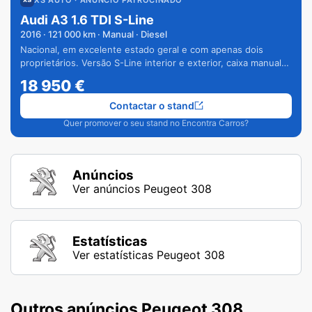
Audi A3 1.6 TDI S-Line
2016
·
121 000
km · Manual · Diesel
Nacional, em excelente estado geral e com apenas dois
proprietários. Versão S-Line interior e exterior, caixa manual
de 6 velocidades e vários extras.
18 950
€
Contactar o stand
Quer promover o seu stand no Encontra Carros?
Anúncios
Ver anúncios Peugeot 308
Estatísticas
Ver estatísticas Peugeot 308
Outros anúncios Peugeot 308