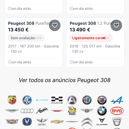
um dia atrás
um dia atrás
Peugeot
308
PureTech 130 Stop & Start GT-Line Edition
Peugeot
308
1.2 PureTech GT Pack EAT8
13 450 €
13 490 €
Sem avaliação
Ligeiramente caro
2017 · 167 200 km · Gasolina
2018 · 120 017 km · Gasolina
· 130 cv
· 130 cv
um dia atrás
um dia atrás
Ver todos os anúncios Peugeot 308