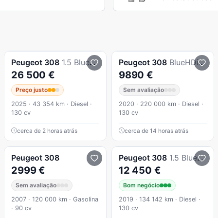
Peugeot
308
1.5 BlueHDi Style EAT8
Peugeot
308
BlueHDi 130 Allure Pack
26 500 €
9890 €
Preço justo
Sem avaliação
2025 · 43 354 km · Diesel ·
2020 · 220 000 km · Diesel ·
130 cv
130 cv
cerca de 2 horas atrás
cerca de 14 horas atrás
Peugeot
308
Peugeot
308
1.5 BlueHDi Active
2999 €
12 450 €
Sem avaliação
Bom negócio
2007 · 120 000 km · Gasolina
2019 · 134 142 km · Diesel ·
· 90 cv
130 cv