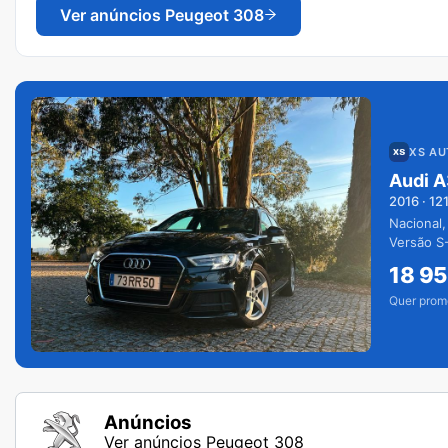
Ver anúncios
Peugeot 308
XS A
Audi A
2016
·
12
Nacional,
Versão S-
extras.
18 9
Quer prom
Anúncios
Ver anúncios Peugeot 308