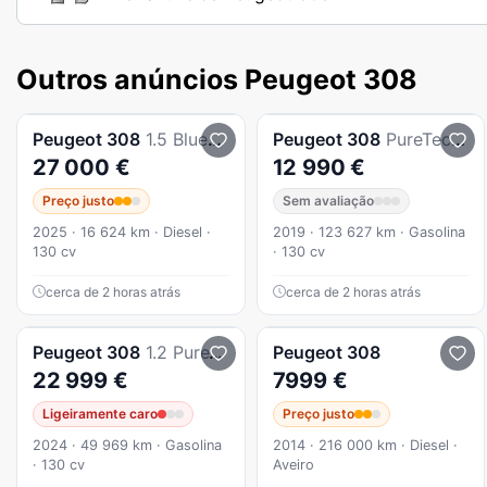
Outros anúncios Peugeot 308
Peugeot
308
1.5 BlueHDi Style EAT8
Peugeot
308
PureTech 130 GPF EAT8 Stop & Start Tech Edition
27 000 €
12 990 €
Preço justo
Sem avaliação
2025 · 16 624 km · Diesel ·
2019 · 123 627 km · Gasolina
130 cv
· 130 cv
cerca de 2 horas atrás
cerca de 2 horas atrás
Peugeot
308
1.2 PureTech GT EAT8
Peugeot
308
22 999 €
7999 €
Ligeiramente caro
Preço justo
2024 · 49 969 km · Gasolina
2014 · 216 000 km · Diesel ·
· 130 cv
Aveiro