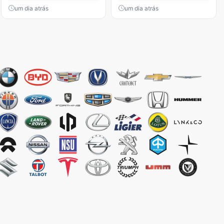
um dia atrás
um dia atrás