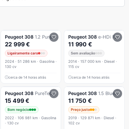
Peugeot
308
1.2 PureTech GT EAT8
Peugeot
308
e-HDi FAP 115 Stop&Start Allure
22 999 €
11 990 €
Ligeiramente caro
Sem avaliação
2024 · 51 286 km · Gasolina ·
2014 · 157 000 km · Diesel ·
130 cv
115 cv
cerca de 14 horas atrás
cerca de 14 horas atrás
Peugeot
308
PureTech 130 EAT8 Active Pack
Peugeot
308
1.5 BlueHDi Style
15 499 €
11 750 €
Bom negócio
Preço justo
2022 · 106 981 km · Gasolina
2019 · 129 871 km · Diesel ·
· 130 cv
102 cv