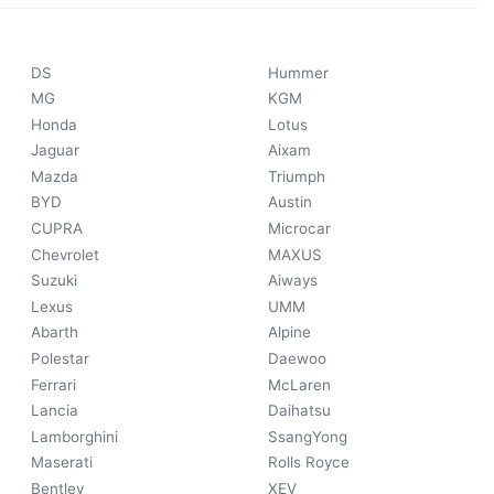
DS
Hummer
MG
KGM
Honda
Lotus
Jaguar
Aixam
Mazda
Triumph
BYD
Austin
CUPRA
Microcar
Chevrolet
MAXUS
Suzuki
Aiways
Lexus
UMM
Abarth
Alpine
Polestar
Daewoo
Ferrari
McLaren
Lancia
Daihatsu
Lamborghini
SsangYong
Maserati
Rolls Royce
Bentley
XEV