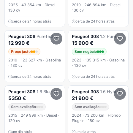
2025 · 43 354 km · Diesel ·
2019 · 246 894 km · Diesel ·
130 cv
130 cv
cerca de 24 horas atrás
cerca de 24 horas atrás
Peugeot
308
PureTech 130 GPF EAT8 Stop & Start Tech Edition
Peugeot
308
1.2 PureTech Allure Pack EAT8
12 990 €
15 900 €
Preço justo
Bom negócio
2019 · 123 627 km · Gasolina
2023 · 135 315 km · Gasolina
· 130 cv
· 130 cv
cerca de 24 horas atrás
cerca de 24 horas atrás
Peugeot
308
1.6 Blue-HDI 120cv DIESEL
Peugeot
308
1.6 Hybrid Allure Pack e-EAT8
5350 €
21 900 €
Sem avaliação
Sem avaliação
2015 · 249 999 km · Diesel ·
2024 · 73 200 km · Híbrido
120 cv
Plug-In · 180 cv
um dia atrás
um dia atrás