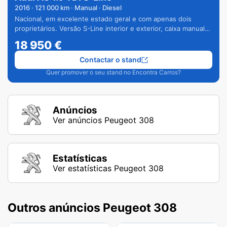
2016
·
121 000
km · Manual · Diesel
Nacional, em excelente estado geral e com apenas dois
proprietários. Versão S-Line interior e exterior, caixa manual
de 6 velocidades e vários extras.
18 950
€
Contactar o stand
Quer promover o seu stand no Encontra Carros?
Anúncios
Ver anúncios Peugeot 308
Estatísticas
Ver estatísticas Peugeot 308
Outros anúncios Peugeot 308