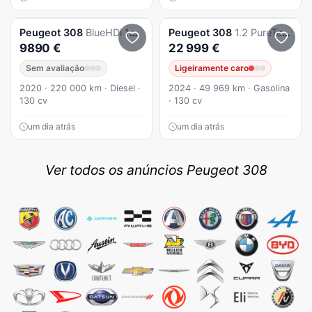
Peugeot
308
BlueHDi 130 Allure Pack
Peugeot
308
1.2 PureTech GT EAT8
9890 €
22 999 €
Sem avaliação
Ligeiramente caro
2020 · 220 000 km · Diesel ·
2024 · 49 969 km · Gasolina
130 cv
· 130 cv
um dia atrás
um dia atrás
Ver todos os anúncios Peugeot 308