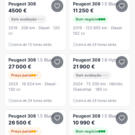
Peugeot
308
Peugeot
308
1.5 BlueHDi Style
4500 €
11 250 €
Sem avaliação
Bom negócio
2019 · 209 km · Diesel · 120
2019 · 123 855 km · Diesel ·
cv
102 cv
cerca de 13 horas atrás
cerca de 24 horas atrás
Peugeot
308
1.5 BlueHDi Style EAT8
Peugeot
308
1.6 Hybrid Allure Pack e-EAT8
27 000 €
21 900 €
Preço justo
Sem avaliação
2025 · 16 624 km · Diesel ·
2024 · 73 200 km · Híbrido
130 cv
(Gasolina) · 180 cv
cerca de 24 horas atrás
cerca de 24 horas atrás
Peugeot
308
1.5 BlueHDi Style EAT8
Peugeot
308
1.5 BlueHDi Business Line
26 500 €
10 990 €
Preço justo
Bom negócio