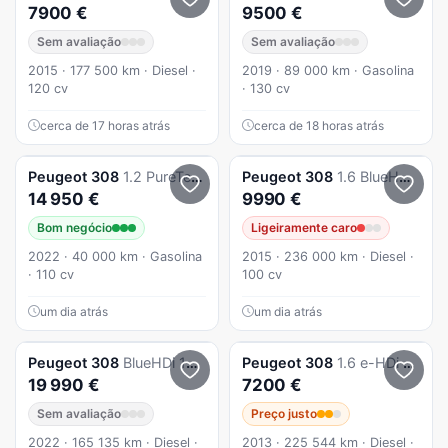
7900 €
9500 €
Sem avaliação
Sem avaliação
2015 · 177 500 km · Diesel ·
2019 · 89 000 km · Gasolina
120 cv
· 130 cv
cerca de 17 horas atrás
cerca de 18 horas atrás
Peugeot
308
1.2 PureTech Active Pack
Peugeot
308
1.6 BlueHDi Allure J17
14 950 €
9990 €
Bom negócio
Ligeiramente caro
2022 · 40 000 km · Gasolina
2015 · 236 000 km · Diesel ·
· 110 cv
100 cv
um dia atrás
um dia atrás
Peugeot
308
BlueHDi 130 Allure Pack
Peugeot
308
1.6 e-HDi Access CVM6
19 990 €
7200 €
Sem avaliação
Preço justo
2022 · 165 135 km · Diesel ·
2013 · 225 544 km · Diesel ·