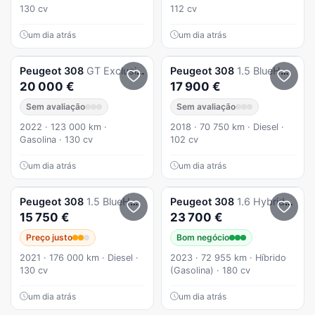
130 cv
112 cv
um dia atrás
um dia atrás
Peugeot
308
GT Exclusive Automático
Peugeot
308
1.5 BlueHDi Allure Pack
20 000 €
17 900 €
Sem avaliação
Sem avaliação
2022 · 123 000 km ·
2018 · 70 750 km · Diesel ·
Gasolina · 130 cv
102 cv
um dia atrás
um dia atrás
Peugeot
308
1.5 BlueHDi GT EAT8
Peugeot
308
1.6 Hybrid Active Pack e-EAT8
15 750 €
23 700 €
Preço justo
Bom negócio
2021 · 176 000 km · Diesel ·
2023 · 72 955 km · Híbrido
130 cv
(Gasolina) · 180 cv
um dia atrás
um dia atrás