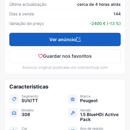
Última actualização
cerca de 4 horas atrás
Dias à venda
144
Variação de preço
-2400
€
(-13 %)
Ver anúncio
Guardar nos favoritos
Anúncio original publicado em
standvirtual.com
Características
Segmento
Marca
SUV/TT
Peugeot
Modelo
Versão
308
1.5 BlueHDi Active
Pack
Cor
Ano de registo