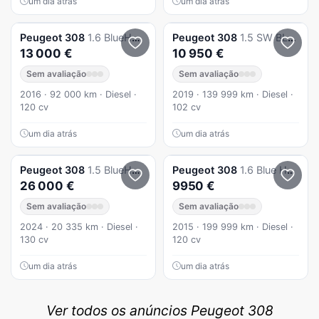
um dia atrás
um dia atrás
Peugeot
308
1.6 BlueHDi Allure EAT6
Peugeot
308
1.5 SW BLUEHDI STYLE NACIONAL 1 ÚNICO DONO 102 CV
13 000 €
10 950 €
Sem avaliação
Sem avaliação
2016 · 92 000 km · Diesel ·
2019 · 139 999 km · Diesel ·
120 cv
102 cv
um dia atrás
um dia atrás
Peugeot
308
1.5 BlueHDi Style EAT8
Peugeot
308
1.6 Blue HDI Active
26 000 €
9950 €
Sem avaliação
Sem avaliação
2024 · 20 335 km · Diesel ·
2015 · 199 999 km · Diesel ·
130 cv
120 cv
um dia atrás
um dia atrás
Ver todos os anúncios Peugeot 308