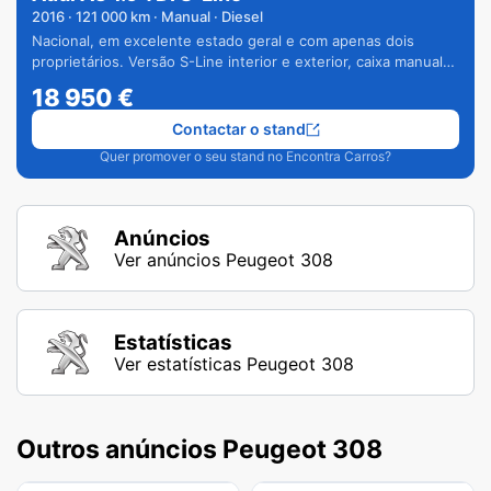
2016
·
121 000
km · Manual · Diesel
Nacional, em excelente estado geral e com apenas dois
proprietários. Versão S-Line interior e exterior, caixa manual
de 6 velocidades e vários extras.
18 950
€
Contactar o stand
Quer promover o seu stand no Encontra Carros?
Anúncios
Ver anúncios Peugeot 308
Estatísticas
Ver estatísticas Peugeot 308
Outros anúncios Peugeot 308