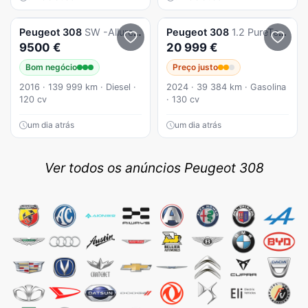
Peugeot
308
SW -Allure-120cv- Camera- AC -AutoPark - Full LED
Peugeot
308
1.2 PureTech Allure EAT8
9500 €
20 999 €
Bom negócio
Preço justo
2016 · 139 999 km · Diesel ·
2024 · 39 384 km · Gasolina
120 cv
· 130 cv
um dia atrás
um dia atrás
Ver todos os anúncios Peugeot 308