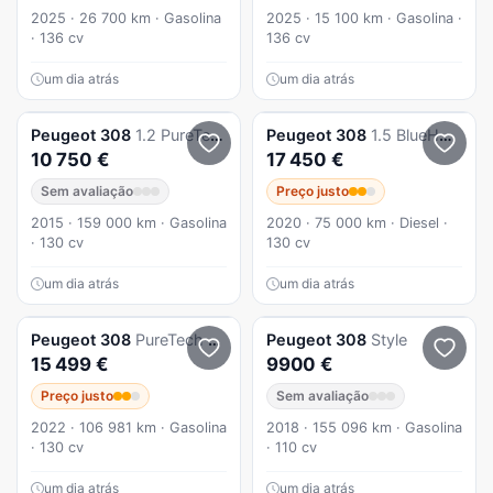
2025 · 26 700 km · Gasolina
2025 · 15 100 km · Gasolina ·
· 136 cv
136 cv
um dia atrás
um dia atrás
Peugeot
308
1.2 PureTech Allure J17
Peugeot
308
1.5 BlueHDi GT Line EAT8
10 750 €
17 450 €
Sem avaliação
Preço justo
2015 · 159 000 km · Gasolina
2020 · 75 000 km · Diesel ·
· 130 cv
130 cv
um dia atrás
um dia atrás
Peugeot
308
PureTech 130 EAT8 Active Pack
Peugeot
308
Style
15 499 €
9900 €
Preço justo
Sem avaliação
2022 · 106 981 km · Gasolina
2018 · 155 096 km · Gasolina
· 130 cv
· 110 cv
um dia atrás
um dia atrás