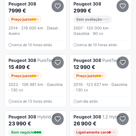
Peugeot
308
Peugeot
308
7999 €
2999 €
Preço justo
Sem avaliação
2014 · 216 000 km · Diesel ·
2007 · 120 000 km ·
Aveiro
Gasolina · 90 cv
cerca de 10 horas atrás
cerca de 10 horas atrás
Peugeot
308
PureTech 130 EAT8 Active Pack
Peugeot
308
PureTech 130 GPF EAT8 Stop & Start Tech Edition
15 499 €
12 990 €
Preço justo
Preço justo
2022 · 106 981 km · Gasolina
2019 · 123 627 km · Gasolina
· 130 cv
· 130 cv
cerca de 13 horas atrás
um dia atrás
Peugeot
308
Hybrid 136 e-DSC6 Allure
Peugeot
308
1.2 Hybrid Style e-DCS6
23 990 €
26 900 €
Bom negócio
Ligeiramente caro