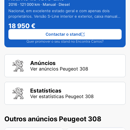
2016
·
121 000
km · Manual · Diesel
Nacional, em excelente estado geral e com apenas dois
proprietários. Versão S-Line interior e exterior, caixa manual
de 6 velocidades e vários extras.
18 950
€
Contactar o stand
Quer promover o seu stand no Encontra Carros?
Anúncios
Ver anúncios Peugeot 308
Estatísticas
Ver estatísticas Peugeot 308
Outros anúncios Peugeot 308