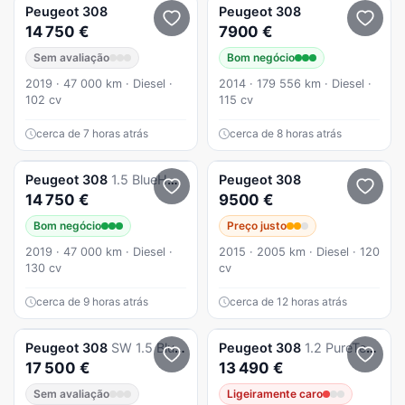
Peugeot
308
Peugeot
308
14 750 €
7900 €
Sem avaliação
Bom negócio
2019 · 47 000 km · Diesel ·
2014 · 179 556 km · Diesel ·
102 cv
115 cv
cerca de 7 horas atrás
cerca de 8 horas atrás
Peugeot
308
1.5 BlueHDi Style
Peugeot
308
14 750 €
9500 €
Bom negócio
Preço justo
2019 · 47 000 km · Diesel ·
2015 · 2005 km · Diesel · 120
130 cv
cv
cerca de 9 horas atrás
cerca de 12 horas atrás
Peugeot
308
SW 1.5 BlueHDi Active Pack EAT8
Peugeot
308
1.2 PureTech GT Pack EAT8
17 500 €
13 490 €
Sem avaliação
Ligeiramente caro