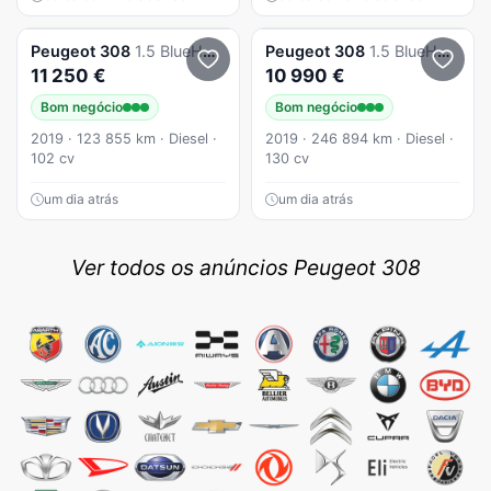
Peugeot
308
1.5 BlueHDi Style
Peugeot
308
1.5 BlueHDi Business Line
11 250 €
10 990 €
Bom negócio
Bom negócio
2019 · 123 855 km · Diesel ·
2019 · 246 894 km · Diesel ·
102 cv
130 cv
um dia atrás
um dia atrás
Ver todos os anúncios Peugeot 308