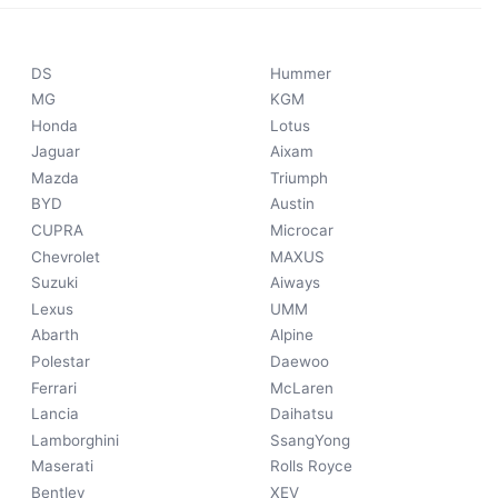
DS
Hummer
MG
KGM
Honda
Lotus
Jaguar
Aixam
Mazda
Triumph
BYD
Austin
CUPRA
Microcar
Chevrolet
MAXUS
Suzuki
Aiways
Lexus
UMM
Abarth
Alpine
Polestar
Daewoo
Ferrari
McLaren
Lancia
Daihatsu
Lamborghini
SsangYong
Maserati
Rolls Royce
Bentley
XEV