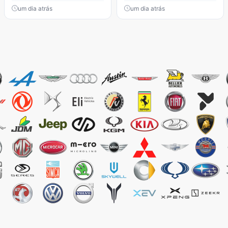
um dia atrás
um dia atrás