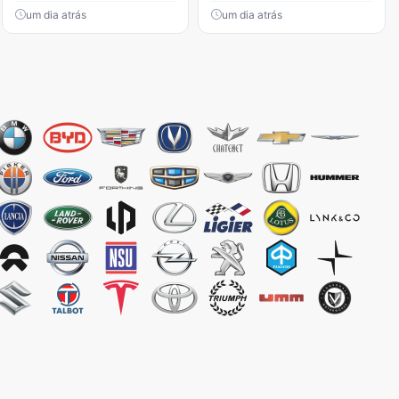
um dia atrás
um dia atrás