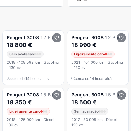
Peugeot
3008
1.2 PureTech Allure EAT8
Peugeot
3008
1.2 PureTech Allure EAT8
18 800 €
18 990 €
Sem avaliação
Ligeiramente caro
2019 · 109 592 km · Gasolina
2021 · 101 000 km · Gasolina
· 130 cv
· 130 cv
cerca de 14 horas atrás
cerca de 14 horas atrás
Peugeot
3008
1.5 BlueHDi GT Line EAT8
Peugeot
3008
1.6 BlueHDi Allure
18 350 €
18 500 €
Ligeiramente caro
Sem avaliação
2018 · 125 000 km · Diesel ·
2017 · 83 995 km · Diesel ·
130 cv
120 cv