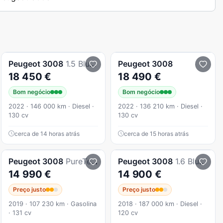
Peugeot
3008
1.5 BlueHDi Active Pack
Peugeot
3008
18 450 €
18 490 €
Bom negócio
Bom negócio
2022 · 146 000 km · Diesel ·
2022 · 136 210 km · Diesel ·
130 cv
130 cv
cerca de 14 horas atrás
cerca de 15 horas atrás
Peugeot
3008
PureTech 130 Stop & Start GPF EAT8 Allure Pack
Peugeot
3008
1.6 BlueHDi GT Line EAT6
14 990 €
14 900 €
Preço justo
Preço justo
2019 · 107 230 km · Gasolina
2018 · 187 000 km · Diesel ·
· 131 cv
120 cv