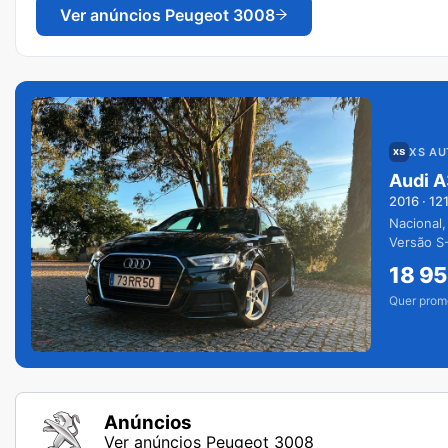
Ver anúncios
Peugeot 3008
XS A
Audi A
2016
·
12
Nacional,
Versão S-
extras.
18 9
Quer prom
Anúncios
Ver anúncios Peugeot 3008