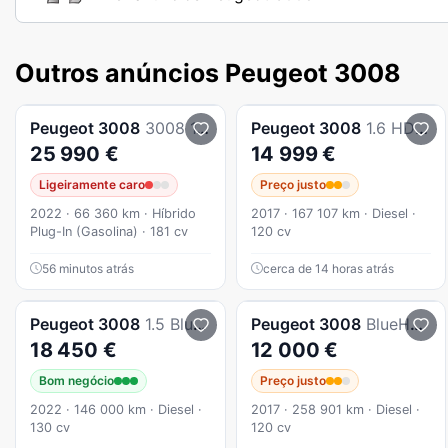
Outros anúncios Peugeot 3008
Peugeot
3008
3008 1.6 Hybrid Allure Pack e-EAT8
Peugeot
3008
1.6 HDi Active Pack Business
25 990 €
14 999 €
Ligeiramente caro
Preço justo
2022 · 66 360 km · Híbrido
2017 · 167 107 km · Diesel ·
Plug-In (Gasolina) · 181 cv
120 cv
56 minutos atrás
cerca de 14 horas atrás
Peugeot
3008
1.5 BlueHDi Active Pack
Peugeot
3008
BlueHDi 120 EAT6 Stop & Start Business Line
18 450 €
12 000 €
Bom negócio
Preço justo
2022 · 146 000 km · Diesel ·
2017 · 258 901 km · Diesel ·
130 cv
120 cv