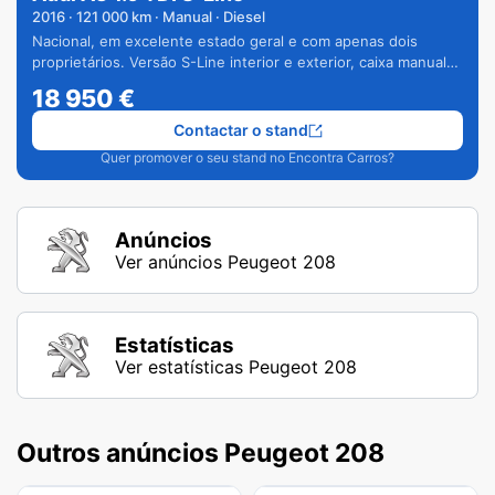
2016
·
121 000
km · Manual · Diesel
Nacional, em excelente estado geral e com apenas dois
proprietários. Versão S-Line interior e exterior, caixa manual
de 6 velocidades e vários extras.
18 950
€
Contactar o stand
Quer promover o seu stand no Encontra Carros?
Anúncios
Ver anúncios Peugeot 208
Estatísticas
Ver estatísticas Peugeot 208
Outros anúncios Peugeot 208