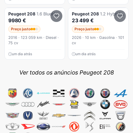
Peugeot
208
1.6 BlueHDi Allure
Peugeot
208
1.2 Hybrid Allure e-DCS6
9980 €
23 499 €
Preço justo
Preço justo
2016 · 123 059 km · Diesel ·
2026 · 10 km · Gasolina · 101
75 cv
cv
um dia atrás
um dia atrás
Ver todos os anúncios Peugeot 208