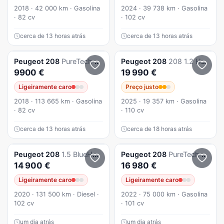
2018 · 42 000 km · Gasolina
2024 · 39 738 km · Gasolina
· 82 cv
· 102 cv
cerca de 13 horas atrás
cerca de 13 horas atrás
Peugeot
208
PureTech 82 Stop & Start Signature
Peugeot
208
208 1.2 Hybrid Allure e-DCS6
9900 €
19 990 €
Ligeiramente caro
Preço justo
2018 · 113 665 km · Gasolina
2025 · 19 357 km · Gasolina
· 82 cv
· 110 cv
cerca de 13 horas atrás
cerca de 18 horas atrás
Peugeot
208
1.5 BlueHDi Allure
Peugeot
208
PureTech 100 EAT8 GT Pack
14 900 €
16 980 €
Ligeiramente caro
Ligeiramente caro
2020 · 131 500 km · Diesel ·
2022 · 75 000 km · Gasolina
102 cv
· 101 cv
um dia atrás
um dia atrás