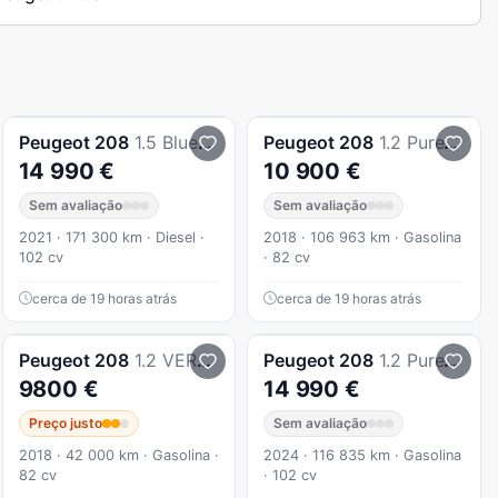
Peugeot
208
1.5 BlueHDi GT Pack
Peugeot
208
1.2 PureTech Active
14 990 €
10 900 €
Sem avaliação
Sem avaliação
2021 · 171 300 km · Diesel ·
2018 · 106 963 km · Gasolina
102 cv
· 82 cv
cerca de 19 horas atrás
cerca de 19 horas atrás
Peugeot
208
1.2 VERSÃO STYLE
Peugeot
208
1.2 PureTech Allure
9800 €
14 990 €
Preço justo
Sem avaliação
2018 · 42 000 km · Gasolina ·
2024 · 116 835 km · Gasolina
82 cv
· 102 cv