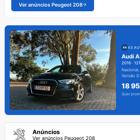
Ver anúncios
Peugeot 208
XS A
Audi A
2016
·
12
Nacional,
Versão S-
extras.
18 9
Quer prom
Anúncios
Ver anúncios Peugeot 208