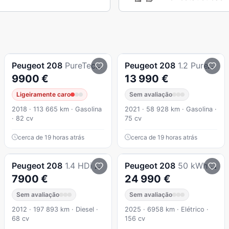
Peugeot
208
PureTech 82 Stop & Start Signature
Peugeot
208
1.2 PureTech Active Pack
9900 €
13 990 €
Ligeiramente caro
Sem avaliação
2018 · 113 665 km · Gasolina
2021 · 58 928 km · Gasolina ·
· 82 cv
75 cv
cerca de 19 horas atrás
cerca de 19 horas atrás
Peugeot
208
1.4 HDi Active
Peugeot
208
50 kWh Allure
7900 €
24 990 €
Sem avaliação
Sem avaliação
2012 · 197 893 km · Diesel ·
2025 · 6958 km · Elétrico ·
68 cv
156 cv