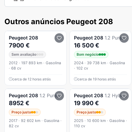
Outros anúncios Peugeot 208
Peugeot
208
Peugeot
208
1.2 PureTech Active
7900 €
16 500 €
Sem avaliação
Bom negócio
2012 · 197 893 km · Gasolina
2024 · 39 738 km · Gasolina
· 68 cv
· 102 cv
cerca de 12 horas atrás
cerca de 19 horas atrás
Peugeot
208
1.2 PureTech Style
Peugeot
208
1.2 Hybrid Allure e-DCS6
8952 €
19 990 €
Preço justo
Preço justo
2017 · 92 602 km · Gasolina ·
2025 · 10 600 km · Gasolina ·
82 cv
110 cv