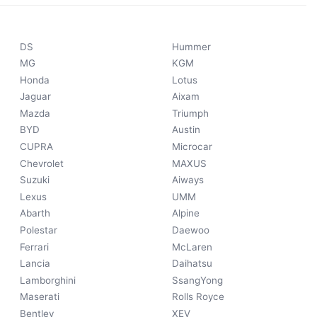
DS
Hummer
MG
KGM
Honda
Lotus
Jaguar
Aixam
Mazda
Triumph
BYD
Austin
CUPRA
Microcar
Chevrolet
MAXUS
Suzuki
Aiways
Lexus
UMM
Abarth
Alpine
Polestar
Daewoo
Ferrari
McLaren
Lancia
Daihatsu
Lamborghini
SsangYong
Maserati
Rolls Royce
Bentley
XEV