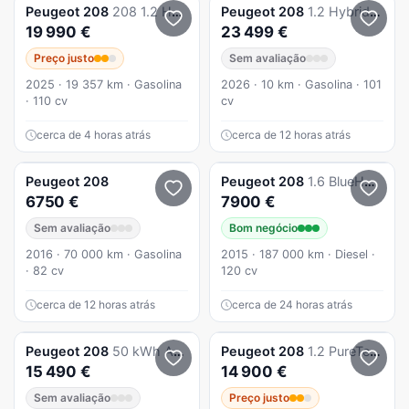
Peugeot
208
208 1.2 Hybrid Allure e-DCS6
Peugeot
208
1.2 Hybrid Allure e-DCS6
19 990 €
23 499 €
Preço justo
Sem avaliação
2025 · 19 357 km · Gasolina
2026 · 10 km · Gasolina · 101
· 110 cv
cv
cerca de 4 horas atrás
cerca de 12 horas atrás
Peugeot
208
Peugeot
208
1.6 BlueHDi Allure
6750 €
7900 €
Sem avaliação
Bom negócio
2016 · 70 000 km · Gasolina
2015 · 187 000 km · Diesel ·
· 82 cv
120 cv
cerca de 12 horas atrás
cerca de 24 horas atrás
Peugeot
208
50 kWh Active
Peugeot
208
1.2 PureTech Allure Pack
15 490 €
14 900 €
Sem avaliação
Preço justo