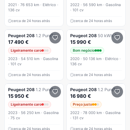
2021 · 76 653 km · Elétrico ·
2022 · 56 590 km · Gasolina
136 cv
· 101 cv
cerca de 24 horas atrás
cerca de 24 horas atrás
Peugeot
208
1.2 PureTech Allure EAT8
Peugeot
208
50 kWh Active
17 490 €
15 990 €
Ligeiramente caro
Bom negócio
2023 · 54 510 km · Gasolina
2020 · 50 136 km · Elétrico ·
· 101 cv
136 cv
cerca de 24 horas atrás
cerca de 24 horas atrás
Peugeot
208
1.2 PureTech Active
Peugeot
208
1.2 PureTech GT Line EAT8
15 950 €
16 980 €
Ligeiramente caro
Preço justo
2023 · 56 250 km · Gasolina
2022 · 78 000 km · Gasolina
· 75 cv
· 131 cv
cerca de 24 horas atrás
cerca de 24 horas atrás