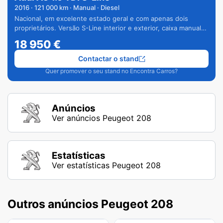
2016
·
121 000
km · Manual · Diesel
Nacional, em excelente estado geral e com apenas dois
proprietários. Versão S-Line interior e exterior, caixa manual
de 6 velocidades e vários extras.
18 950
€
Contactar o stand
Quer promover o seu stand no Encontra Carros?
Anúncios
Ver anúncios Peugeot 208
Estatísticas
Ver estatísticas Peugeot 208
Outros anúncios Peugeot 208