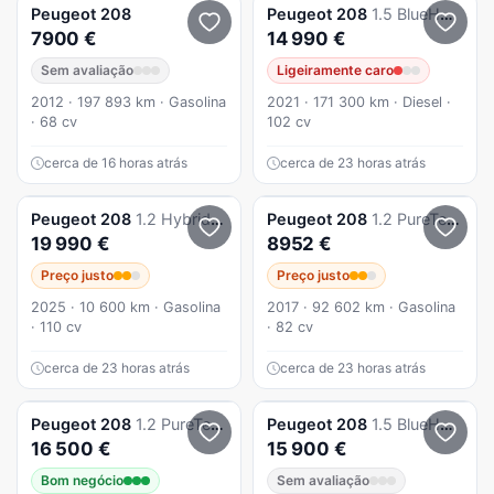
Peugeot
208
Peugeot
208
1.5 BlueHDi GT Pack
7900 €
14 990 €
Sem avaliação
Ligeiramente caro
2012 · 197 893 km · Gasolina
2021 · 171 300 km · Diesel ·
· 68 cv
102 cv
cerca de 16 horas atrás
cerca de 23 horas atrás
Peugeot
208
1.2 Hybrid Allure e-DCS6
Peugeot
208
1.2 PureTech Style
19 990 €
8952 €
Preço justo
Preço justo
2025 · 10 600 km · Gasolina
2017 · 92 602 km · Gasolina
· 110 cv
· 82 cv
cerca de 23 horas atrás
cerca de 23 horas atrás
Peugeot
208
1.2 PureTech Active
Peugeot
208
1.5 BlueHDi Active Pack
16 500 €
15 900 €
Bom negócio
Sem avaliação