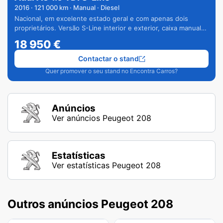
2016
·
121 000
km · Manual · Diesel
Nacional, em excelente estado geral e com apenas dois
proprietários. Versão S-Line interior e exterior, caixa manual
de 6 velocidades e vários extras.
18 950
€
Contactar o stand
Quer promover o seu stand no Encontra Carros?
Anúncios
Ver anúncios Peugeot 208
Estatísticas
Ver estatísticas Peugeot 208
Outros anúncios Peugeot 208