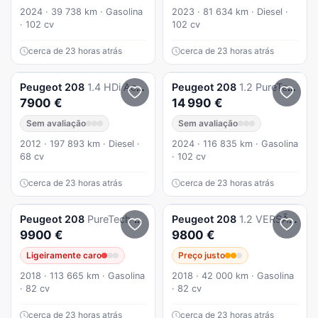
2024 · 39 738 km · Gasolina
2023 · 81 634 km · Diesel ·
· 102 cv
102 cv
cerca de 23 horas atrás
cerca de 23 horas atrás
Peugeot
208
1.4 HDi Active
Peugeot
208
1.2 PureTech Allure
7900 €
14 990 €
Sem avaliação
Sem avaliação
2012 · 197 893 km · Diesel ·
2024 · 116 835 km · Gasolina
68 cv
· 102 cv
cerca de 23 horas atrás
cerca de 23 horas atrás
Peugeot
208
PureTech 82 Stop & Start Signature
Peugeot
208
1.2 VERSÃO STYLE
9900 €
9800 €
Ligeiramente caro
Preço justo
2018 · 113 665 km · Gasolina
2018 · 42 000 km · Gasolina
· 82 cv
· 82 cv
cerca de 23 horas atrás
cerca de 23 horas atrás