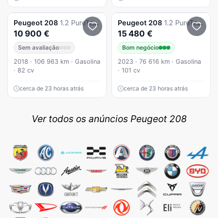
Peugeot
208
1.2 PureTech Active
Peugeot
208
1.2 PureTech Allure Pack EAT8
10 900 €
15 480 €
Sem avaliação
Bom negócio
2018 · 106 963 km · Gasolina
2023 · 76 616 km · Gasolina
· 82 cv
· 101 cv
cerca de 23 horas atrás
cerca de 23 horas atrás
Ver todos os anúncios Peugeot 208