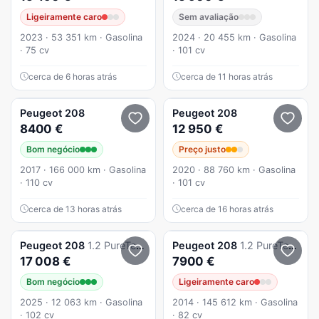
Ligeiramente caro
Sem avaliação
2023 · 53 351 km · Gasolina
2024 · 20 455 km · Gasolina
· 75 cv
· 101 cv
cerca de 6 horas atrás
cerca de 11 horas atrás
Peugeot
208
Peugeot
208
8400 €
12 950 €
Bom negócio
Preço justo
2017 · 166 000 km · Gasolina
2020 · 88 760 km · Gasolina
· 110 cv
· 101 cv
cerca de 13 horas atrás
cerca de 16 horas atrás
Peugeot
208
1.2 PureTech Allure
Peugeot
208
1.2 PureTech Active
17 008 €
7900 €
Bom negócio
Ligeiramente caro
2025 · 12 063 km · Gasolina
2014 · 145 612 km · Gasolina
· 102 cv
· 82 cv