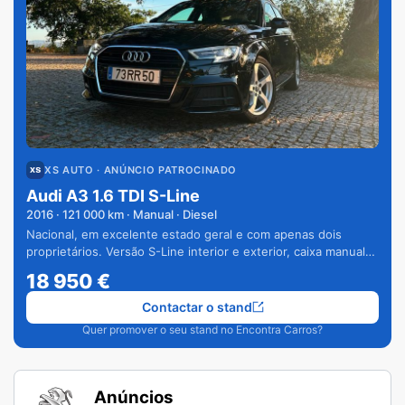
XS AUTO
· ANÚNCIO PATROCINADO
Audi A3 1.6 TDI S-Line
2016
·
121 000
km · Manual · Diesel
Nacional, em excelente estado geral e com apenas dois
proprietários. Versão S-Line interior e exterior, caixa manual
de 6 velocidades e vários extras.
18 950
€
Contactar o stand
Quer promover o seu stand no Encontra Carros?
Anúncios