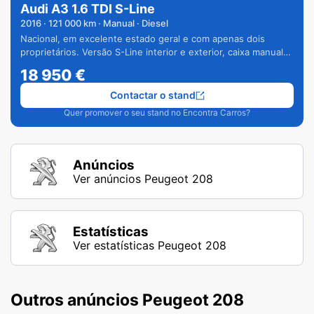
Audi A3 1.6 TDI S-Line
2016
·
121 000
km · Manual · Diesel
Nacional, em excelente estado geral e com apenas dois
proprietários. Versão S-Line interior e exterior, caixa manual
de 6 velocidades e vários extras.
18 950
€
Contactar o stand
Quer promover o seu stand no Encontra Carros?
Anúncios
Ver anúncios Peugeot 208
Estatísticas
Ver estatísticas Peugeot 208
Outros anúncios Peugeot 208