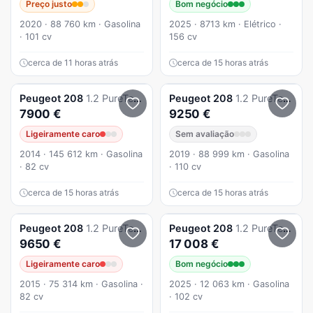
Preço justo
Bom negócio
2020 · 88 760 km · Gasolina
2025 · 8713 km · Elétrico ·
· 101 cv
156 cv
cerca de 11 horas atrás
cerca de 15 horas atrás
Peugeot
208
1.2 PureTech Active
Peugeot
208
1.2 PureTech Signature
7900 €
9250 €
Ligeiramente caro
Sem avaliação
2014 · 145 612 km · Gasolina
2019 · 88 999 km · Gasolina
· 82 cv
· 110 cv
cerca de 15 horas atrás
cerca de 15 horas atrás
Peugeot
208
1.2 PureTech Allure
Peugeot
208
1.2 PureTech Allure
9650 €
17 008 €
Ligeiramente caro
Bom negócio
2015 · 75 314 km · Gasolina ·
2025 · 12 063 km · Gasolina
82 cv
· 102 cv