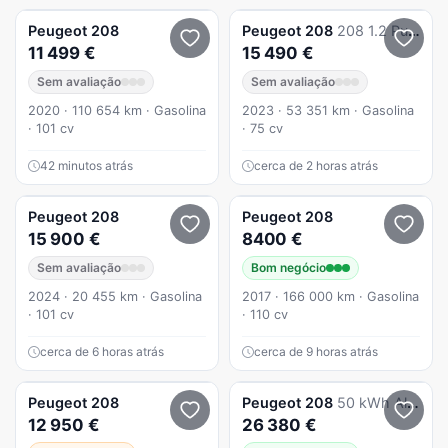
Peugeot
208
Peugeot
208
208 1.2 PureTech Active Pack
11 499 €
15 490 €
Sem avaliação
Sem avaliação
2020 · 110 654 km · Gasolina
2023 · 53 351 km · Gasolina
· 101 cv
· 75 cv
42 minutos atrás
cerca de 2 horas atrás
Peugeot
208
Peugeot
208
15 900 €
8400 €
Sem avaliação
Bom negócio
2024 · 20 455 km · Gasolina
2017 · 166 000 km · Gasolina
· 101 cv
· 110 cv
cerca de 6 horas atrás
cerca de 9 horas atrás
Peugeot
208
Peugeot
208
50 kWh Allure
12 950 €
26 380 €