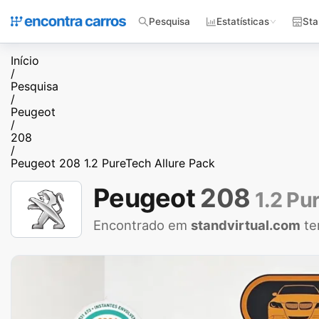
Pesquisa
Estatísticas
Sta
Início
/
Pesquisa
/
Peugeot
/
208
/
Peugeot 208 1.2 PureTech Allure Pack
Peugeot
208
1.2 Pu
Encontrado em
standvirtual.com
te