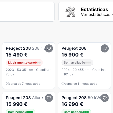
Estatísticas
Ver estatísticas
Peugeot
208
208 1.2 PureTech Active Pack
Peugeot
208
15 490 €
15 900 €
Ligeiramente caro
Sem avaliação
2023 · 53 351 km · Gasolina ·
2024 · 20 455 km · Gasolina
75 cv
· 101 cv
cerca de 7 horas atrás
cerca de 11 horas atrás
Peugeot
208
Allure
Peugeot
208
50 kWh Allure
15 990 €
16 990 €
Bom negócio
Bom negócio