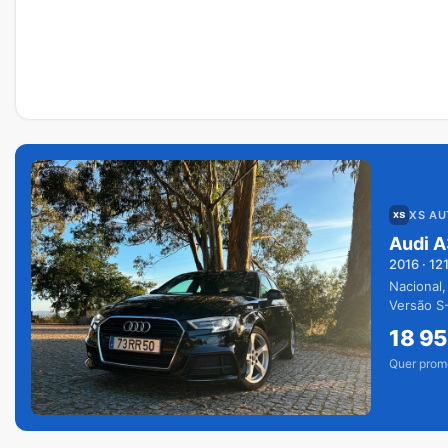
XS A
Audi A
2016
·
12
Nacional,
Versão S-
extras.
18 9
Quer prom