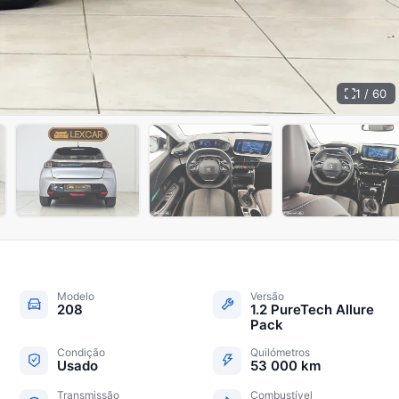
1 / 60
+
55
Modelo
Versão
208
1.2 PureTech Allure
Pack
Condição
Quilómetros
Usado
53 000 km
Transmissão
Combustível