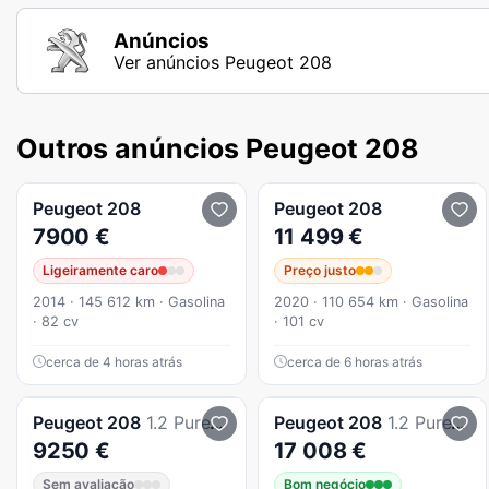
Anúncios
Ver anúncios Peugeot 208
Outros anúncios Peugeot 208
Peugeot
208
Peugeot
208
7900 €
11 499 €
Ligeiramente caro
Preço justo
2014 · 145 612 km · Gasolina
2020 · 110 654 km · Gasolina
· 82 cv
· 101 cv
cerca de 4 horas atrás
cerca de 6 horas atrás
Peugeot
208
1.2 PureTech Signature
Peugeot
208
1.2 PureTech Allure
9250 €
17 008 €
Sem avaliação
Bom negócio