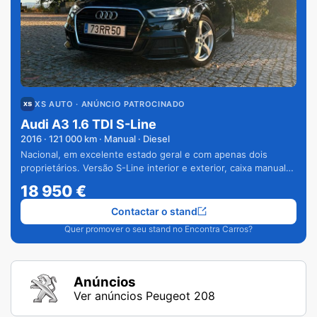
XS AUTO
· ANÚNCIO PATROCINADO
Audi A3 1.6 TDI S-Line
2016
·
121 000
km · Manual · Diesel
Nacional, em excelente estado geral e com apenas dois
proprietários. Versão S-Line interior e exterior, caixa manual
de 6 velocidades e vários extras.
18 950
€
Contactar o stand
Quer promover o seu stand no Encontra Carros?
Anúncios
Ver anúncios Peugeot 208