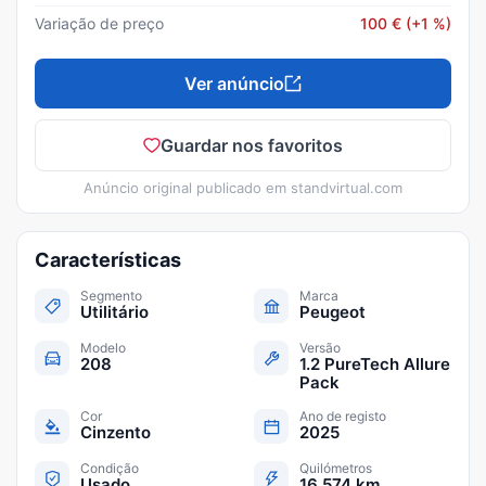
Variação de preço
100
€
(+1 %)
Ver anúncio
Guardar nos favoritos
Anúncio original publicado em
standvirtual.com
Características
Segmento
Marca
Utilitário
Peugeot
Modelo
Versão
208
1.2 PureTech Allure
Pack
Cor
Ano de registo
Cinzento
2025
Condição
Quilómetros
Usado
16 574 km