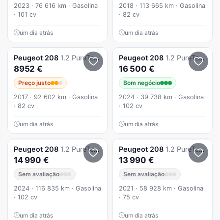
2023 · 76 616 km · Gasolina
2018 · 113 665 km · Gasolina
· 101 cv
· 82 cv
um dia atrás
um dia atrás
Peugeot
208
1.2 PureTech Style
Peugeot
208
1.2 PureTech Active
8952 €
16 500 €
Preço justo
Bom negócio
2017 · 92 602 km · Gasolina
2024 · 39 738 km · Gasolina
· 82 cv
· 102 cv
um dia atrás
um dia atrás
Peugeot
208
1.2 PureTech Allure
Peugeot
208
1.2 PureTech Active Pack
14 990 €
13 990 €
Sem avaliação
Sem avaliação
2024 · 116 835 km · Gasolina
2021 · 58 928 km · Gasolina
· 102 cv
· 75 cv
um dia atrás
um dia atrás