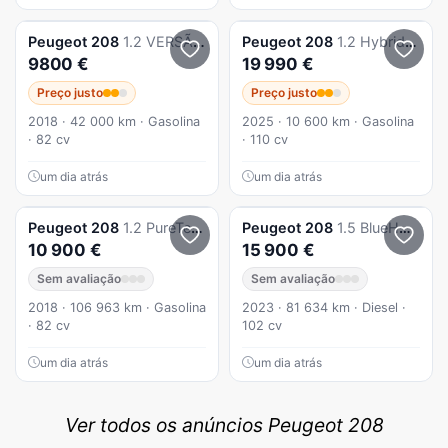
Peugeot
208
1.2 VERSÃO STYLE
Peugeot
208
1.2 Hybrid Allure e-DCS6
9800 €
19 990 €
Preço justo
Preço justo
2018 · 42 000 km · Gasolina
2025 · 10 600 km · Gasolina
· 82 cv
· 110 cv
um dia atrás
um dia atrás
Peugeot
208
1.2 PureTech Active
Peugeot
208
1.5 BlueHDi Active Pack
10 900 €
15 900 €
Sem avaliação
Sem avaliação
2018 · 106 963 km · Gasolina
2023 · 81 634 km · Diesel ·
· 82 cv
102 cv
um dia atrás
um dia atrás
Ver todos os anúncios Peugeot 208