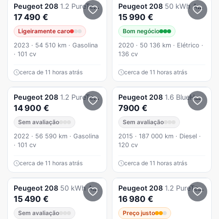
Peugeot
208
1.2 PureTech Allure EAT8
Peugeot
208
50 kWh Active
17 490 €
15 990 €
Ligeiramente caro
Bom negócio
2023 · 54 510 km · Gasolina
2020 · 50 136 km · Elétrico ·
· 101 cv
136 cv
cerca de 11 horas atrás
cerca de 11 horas atrás
Peugeot
208
1.2 PureTech Allure Pack
Peugeot
208
1.6 BlueHDi Allure
14 900 €
7900 €
Sem avaliação
Sem avaliação
2022 · 56 590 km · Gasolina
2015 · 187 000 km · Diesel ·
· 101 cv
120 cv
cerca de 11 horas atrás
cerca de 11 horas atrás
Peugeot
208
50 kWh Active
Peugeot
208
1.2 PureTech GT Line EAT8
15 490 €
16 980 €
Sem avaliação
Preço justo