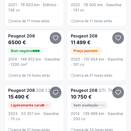
2021 · 76 653 km · Elétrico ·
2022 · 78 000 km · Gasolina
136 cv
· 131 cv
cerca de 11 horas atrás
cerca de 11 horas atrás
Peugeot
208
Peugeot
208
6500 €
11 499 €
Bom negócio
Preço justo
2014 · 149 913 km · Gasolina
2020 · 110 654 km · Gasolina
· 1200 cm³
· 101 cv
cerca de 14 horas atrás
cerca de 21 horas atrás
Peugeot
208
208 1.2 PureTech Active Pack
Peugeot
208
GTI. THP
15 490 €
10 750 €
Ligeiramente caro
Sem avaliação
2023 · 53 351 km · Gasolina
2014 · 139 999 km · Gasolina
· 75 cv
· 200 cv
cerca de 21 horas atrás
cerca de 23 horas atrás