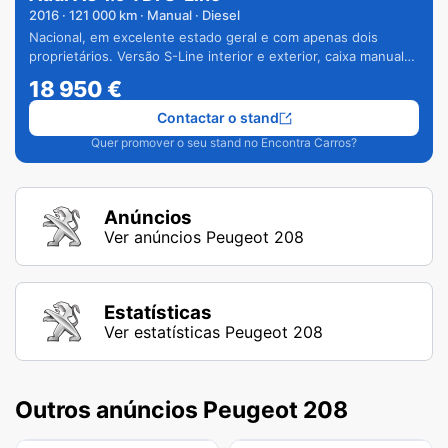
2016
·
121 000
km · Manual · Diesel
Nacional, em excelente estado geral e com apenas dois
proprietários. Versão S-Line interior e exterior, caixa manual
de 6 velocidades e vários extras.
18 950
€
Contactar o stand
Quer promover o seu stand no Encontra Carros?
Anúncios
Ver anúncios Peugeot 208
Estatísticas
Ver estatísticas Peugeot 208
Outros anúncios Peugeot 208