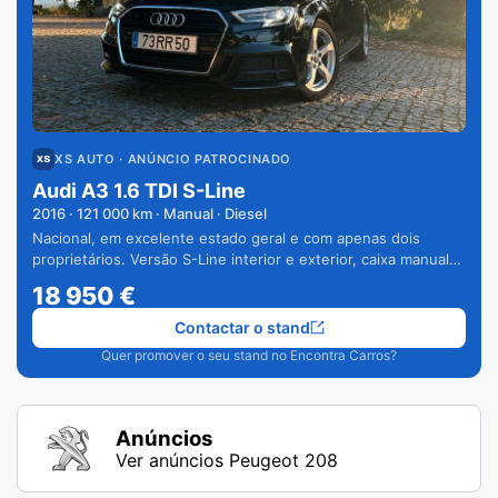
XS AUTO
· ANÚNCIO PATROCINADO
Audi A3 1.6 TDI S-Line
2016
·
121 000
km · Manual · Diesel
Nacional, em excelente estado geral e com apenas dois
proprietários. Versão S-Line interior e exterior, caixa manual
de 6 velocidades e vários extras.
18 950
€
Contactar o stand
Quer promover o seu stand no Encontra Carros?
Anúncios
Ver anúncios Peugeot 208