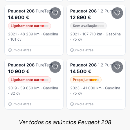
Peugeot
208
PureTech 100 GT
Peugeot
208
1.2 PureTech Active Pack
14 900 €
12 890 €
Ligeiramente caro
Sem avaliação
2021 · 48 239 km · Gasolina
2021 · 107 710 km · Gasolina
· 101 cv
· 75 cv
um dia atrás
um dia atrás
Peugeot
208
PureTech 82 Start & Stop Allure
Peugeot
208
1.2 PureTech Active Pack
10 900 €
14 500 €
Ligeiramente caro
Preço justo
2019 · 59 650 km · Gasolina
2023 · 41 000 km · Gasolina
· 82 cv
· 75 cv
um dia atrás
um dia atrás
Ver todos os anúncios Peugeot 208