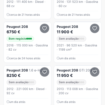
2012 · 111 400 km · Diesel ·
2014 · 131 523 km · Gasolina
68 cv
· 60 cv
cerca de 21 horas atrás
cerca de 21 horas atrás
Peugeot
208
Peugeot
208
6750 €
11 900 €
Bom negócio
Sem avaliação
2016 · 115 000 km · Gasolina
2021 · 96 520 km · Gasolina
· 82 cv
· 1199 cm³
cerca de 24 horas atrás
um dia atrás
Peugeot
208
1.6 e-HDi Allure 2-Tronic
Peugeot
208
GTI 200 THP
8250 €
11 950 €
Sem avaliação
Sem avaliação
2012 · 221 000 km · Diesel ·
2013 · 113 008 km · Gasolina
92 cv
· 200 cv
um dia atrás
um dia atrás