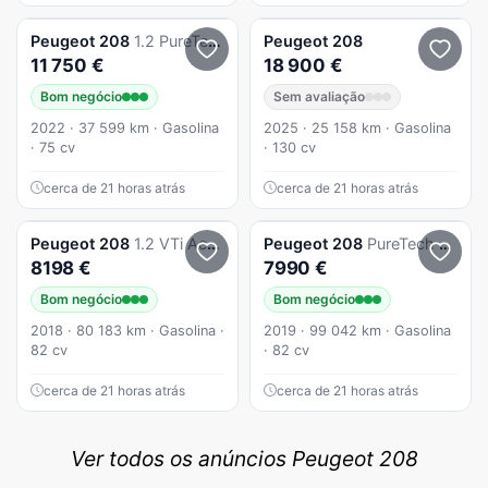
Peugeot
208
1.2 PureTech
Peugeot
208
11 750 €
18 900 €
Bom negócio
Sem avaliação
2022 · 37 599 km · Gasolina
2025 · 25 158 km · Gasolina
· 75 cv
· 130 cv
cerca de 21 horas atrás
cerca de 21 horas atrás
Peugeot
208
1.2 VTi Active
Peugeot
208
PureTech 82 Start & Stop Active
8198 €
7990 €
Bom negócio
Bom negócio
2018 · 80 183 km · Gasolina ·
2019 · 99 042 km · Gasolina
82 cv
· 82 cv
cerca de 21 horas atrás
cerca de 21 horas atrás
Ver todos os anúncios Peugeot 208