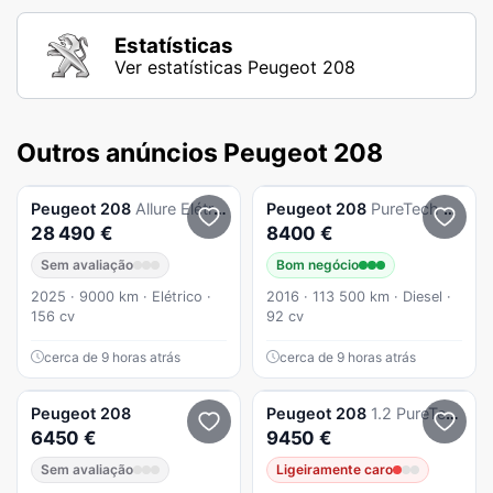
Estatísticas
Ver estatísticas Peugeot 208
Outros anúncios Peugeot 208
Peugeot
208
Allure Elétrico 136 cv (100 kW) - Bateria 50 kW
Peugeot
208
PureTech 82 ETG5 Stop & Start Active
28 490 €
8400 €
Sem avaliação
Bom negócio
2025 · 9000 km · Elétrico ·
2016 · 113 500 km · Diesel ·
156 cv
92 cv
cerca de 9 horas atrás
cerca de 9 horas atrás
Peugeot
208
Peugeot
208
1.2 PureTech Signature
6450 €
9450 €
Sem avaliação
Ligeiramente caro