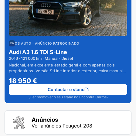
XS AUTO
· ANÚNCIO PATROCINADO
Audi A3 1.6 TDI S-Line
2016
·
121 000
km · Manual · Diesel
Nacional, em excelente estado geral e com apenas dois
proprietários. Versão S-Line interior e exterior, caixa manual
de 6 velocidades e vários extras.
18 950
€
Contactar o stand
Quer promover o seu stand no Encontra Carros?
Anúncios
Ver anúncios Peugeot 208