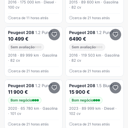
2016 · 175 000 km · Diesel ·
2015 · 89 600 km · Gasolina
100 cv
· 82 cv
cerca de 11 horas atrás
cerca de 21 horas atrás
Peugeot
208
1.2 PureTech Signature
Peugeot
208
1.2 PureTech Allure
10 499 €
6490 €
Sem avaliação
Sem avaliação
2018 · 89 999 km · Gasolina
2016 · 119 503 km · Gasolina
· 82 cv
· 82 cv
cerca de 21 horas atrás
cerca de 21 horas atrás
Peugeot
208
1.2 PureTech Active
Peugeot
208
1.5 BlueHDi Active Pack
11 900 €
15 900 €
Bom negócio
Bom negócio
2020 · 65 780 km · Gasolina
2023 · 89 999 km · Diesel ·
· 101 cv
102 cv
cerca de 21 horas atrás
cerca de 21 horas atrás