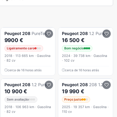
Peugeot
208
PureTech 82 Stop & Start Signature
Peugeot
208
1.2 PureTech Active
9900 €
16 500 €
Ligeiramente caro
Bom negócio
2018 · 113 665 km · Gasolina
2024 · 39 738 km · Gasolina
· 82 cv
· 102 cv
cerca de 16 horas atrás
cerca de 16 horas atrás
Peugeot
208
1.2 PureTech Active
Peugeot
208
208 1.2 Hybrid Allure e-DCS6
10 900 €
19 990 €
Sem avaliação
Preço justo
2018 · 106 963 km · Gasolina
2025 · 19 357 km · Gasolina ·
· 82 cv
110 cv