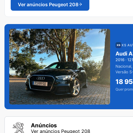
Ver anúncios
Peugeot 208
XS A
Audi A
2016
·
12
Nacional,
Versão S-
extras.
18 9
Quer prom
Anúncios
Ver anúncios Peugeot 208