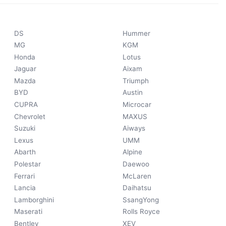
DS
Hummer
MG
KGM
Honda
Lotus
Jaguar
Aixam
Mazda
Triumph
BYD
Austin
CUPRA
Microcar
Chevrolet
MAXUS
Suzuki
Aiways
Lexus
UMM
Abarth
Alpine
Polestar
Daewoo
Ferrari
McLaren
Lancia
Daihatsu
Lamborghini
SsangYong
Maserati
Rolls Royce
Bentley
XEV