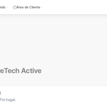
nds
Área de Cliente
reTech Active
l
Portugal.