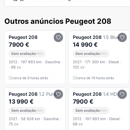
Outros anúncios Peugeot 208
Peugeot
208
Peugeot
208
1.5 BlueHDi GT Pack
7900 €
14 990 €
Sem avaliação
Sem avaliação
2012 · 197 893 km · Gasolina
2021 · 171 300 km · Diesel ·
· 68 cv
102 cv
cerca de 9 horas atrás
cerca de 16 horas atrás
Peugeot
208
1.2 PureTech Active Pack
Peugeot
208
1.4 HDi Active
13 990 €
7900 €
Sem avaliação
Sem avaliação
2021 · 58 928 km · Gasolina ·
2012 · 197 893 km · Diesel ·
75 cv
68 cv