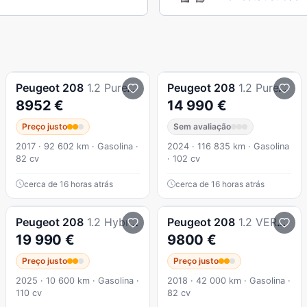
Peugeot
208
1.2 PureTech Style
Peugeot
208
1.2 PureTech Allure
8952 €
14 990 €
Preço justo
Sem avaliação
2017 · 92 602 km · Gasolina ·
2024 · 116 835 km · Gasolina
82 cv
· 102 cv
cerca de 16 horas atrás
cerca de 16 horas atrás
Peugeot
208
1.2 Hybrid Allure e-DCS6
Peugeot
208
1.2 VERSÃO STYLE
19 990 €
9800 €
Preço justo
Preço justo
2025 · 10 600 km · Gasolina ·
2018 · 42 000 km · Gasolina ·
110 cv
82 cv