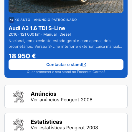
XS AUTO
· ANÚNCIO PATROCINADO
Audi A3 1.6 TDI S-Line
2016
·
121 000
km · Manual · Diesel
Nacional, em excelente estado geral e com apenas dois
proprietários. Versão S-Line interior e exterior, caixa manual
de 6 velocidades e vários extras.
18 950
€
Contactar o stand
Quer promover o seu stand no Encontra Carros?
Anúncios
Ver anúncios Peugeot 2008
Estatísticas
Ver estatísticas Peugeot 2008