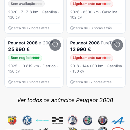
Sem avaliação
Ligeiramente caro
2020 · 71 718 km · Gasolina ·
2026 · 8500 km · Gasolina ·
130 cv
102 cv
cerca de 12 horas atrás
cerca de 13 horas atrás
Peugeot
2008
e-2008 54 kWh Style
Peugeot
2008
PureTech 130 Stop&Start GT-Line Edition
25 990 €
12 990 €
Bom negócio
Ligeiramente caro
2025 · 10 819 km · Elétrico ·
2018 · 144 000 km · Gasolina
156 cv
· 130 cv
cerca de 16 horas atrás
cerca de 17 horas atrás
Ver todos os anúncios Peugeot 2008