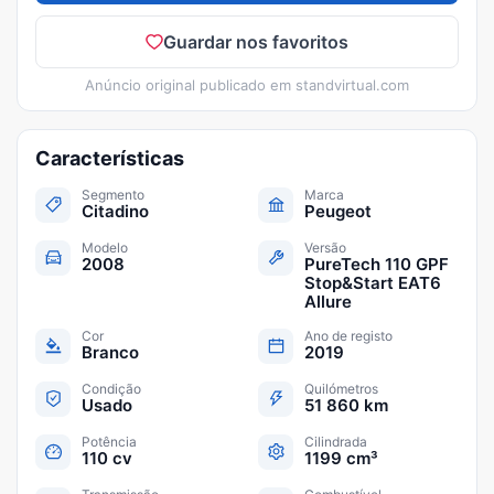
Guardar nos favoritos
Anúncio original publicado em
standvirtual.com
Características
Segmento
Marca
Citadino
Peugeot
Modelo
Versão
2008
PureTech 110 GPF
Stop&Start EAT6
Allure
Cor
Ano de registo
Branco
2019
Condição
Quilómetros
Usado
51 860 km
Potência
Cilindrada
110 cv
1199 cm³