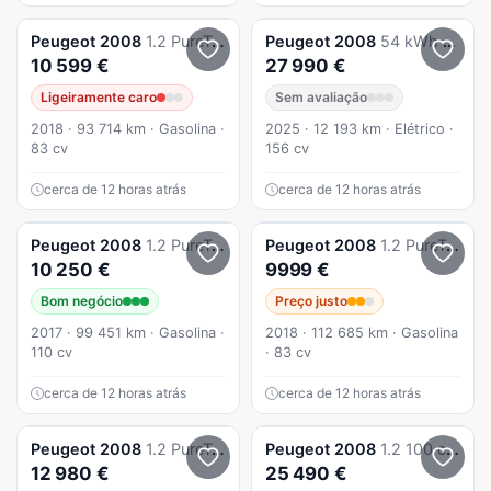
Peugeot
2008
1.2 PureTech Active
Peugeot
2008
54 kWh GT
10 599 €
27 990 €
Ligeiramente caro
Sem avaliação
2018 · 93 714 km · Gasolina ·
2025 · 12 193 km · Elétrico ·
83 cv
156 cv
cerca de 12 horas atrás
cerca de 12 horas atrás
Peugeot
2008
1.2 PureTech GT Line
Peugeot
2008
1.2 PureTech Style
10 250 €
9999 €
Bom negócio
Preço justo
2017 · 99 451 km · Gasolina ·
2018 · 112 685 km · Gasolina
110 cv
· 83 cv
cerca de 12 horas atrás
cerca de 12 horas atrás
Peugeot
2008
1.2 PureTech Active Pack
Peugeot
2008
1.2 100 cv Allure CVM6
12 980 €
25 490 €