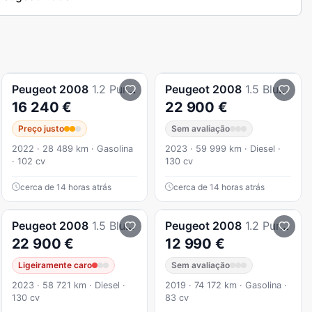
Peugeot
2008
1.2 PureTech Active Pack
Peugeot
2008
1.5 BlueHDi Allure Pack EAT8
16 240 €
22 900 €
Preço justo
Sem avaliação
2022 · 28 489 km · Gasolina
2023 · 59 999 km · Diesel ·
· 102 cv
130 cv
cerca de 14 horas atrás
cerca de 14 horas atrás
Peugeot
2008
1.5 BlueHDi Allure Pack EAT8
Peugeot
2008
1.2 PureTech Style
22 900 €
12 990 €
Ligeiramente caro
Sem avaliação
2023 · 58 721 km · Diesel ·
2019 · 74 172 km · Gasolina ·
130 cv
83 cv