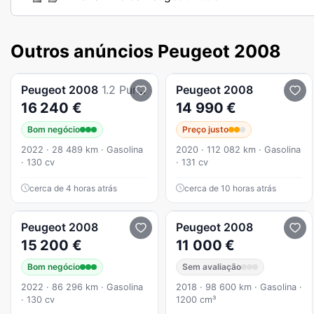
Outros anúncios Peugeot 2008
Peugeot
2008
1.2 PureTech Active pack
Peugeot
2008
16 240 €
14 990 €
Bom negócio
Preço justo
2022 · 28 489 km · Gasolina
2020 · 112 082 km · Gasolina
· 130 cv
· 131 cv
cerca de 4 horas atrás
cerca de 10 horas atrás
Peugeot
2008
Peugeot
2008
15 200 €
11 000 €
Bom negócio
Sem avaliação
2022 · 86 296 km · Gasolina
2018 · 98 600 km · Gasolina ·
· 130 cv
1200 cm³