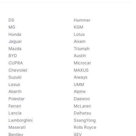
DS
Hummer
MG
KGM
Honda
Lotus
Jaguar
Aixam
Mazda
Triumph
BYD
Austin
CUPRA
Microcar
Chevrolet
MAXUS
Suzuki
Aiways
Lexus
UMM
Abarth
Alpine
Polestar
Daewoo
Ferrari
McLaren
Lancia
Daihatsu
Lamborghini
SsangYong
Maserati
Rolls Royce
Bentley
XEV