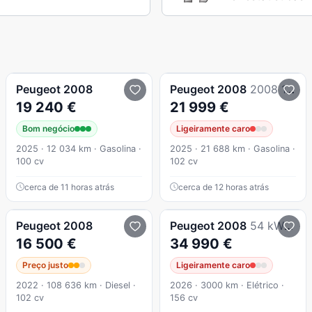
Peugeot
2008
Peugeot
2008
2008 1.2 Allure
19 240 €
21 999 €
Bom negócio
Ligeiramente caro
2025 · 12 034 km · Gasolina ·
2025 · 21 688 km · Gasolina ·
100 cv
102 cv
cerca de 11 horas atrás
cerca de 12 horas atrás
Peugeot
2008
Peugeot
2008
54 kWh Allure
16 500 €
34 990 €
Preço justo
Ligeiramente caro
2022 · 108 636 km · Diesel ·
2026 · 3000 km · Elétrico ·
102 cv
156 cv