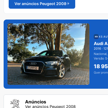
Ver anúncios
Peugeot 2008
XS A
Audi A
2016
·
12
Nacional,
Versão S-
extras.
18 9
Quer prom
Anúncios
Ver anúncios Peugeot 2008