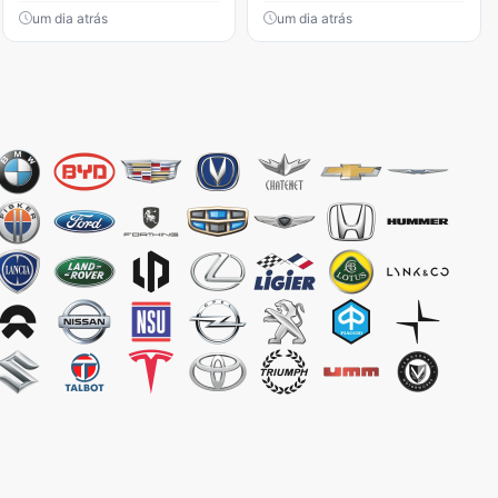
um dia atrás
um dia atrás