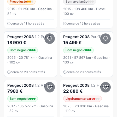
Preço justo
Sem avaliação
2015 · 51 250 km · Gasolina ·
2015 · 198 400 km · Diesel ·
82 cv
100 cv
cerca de 11 horas atrás
cerca de 15 horas atrás
Peugeot
2008
1.2 PureTech Style
Peugeot
2008
PureTech 100 Stop&Start Allure Pack
18 900 €
15 499 €
Bom negócio
Bom negócio
2025 · 20 781 km · Gasolina
2021 · 57 867 km · Gasolina ·
· 102 cv
130 cv
cerca de 20 horas atrás
cerca de 20 horas atrás
Peugeot
2008
1.2 VTi Active
Peugeot
2008
1.2 Hybrid Style e-DCS6
7980 €
22 680 €
Bom negócio
Ligeiramente caro
2017 · 135 577 km · Gasolina
2025 · 23 936 km · Gasolina
· 82 cv
· 110 cv