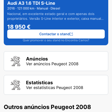
Audi A3 1.6 TDI S-Line
2016
·
121 000
km · Manual · Diesel
Nacional, em excelente estado geral e com apenas dois
proprietários. Versão S-Line interior e exterior, caixa manual
de 6 velocidades e vários extras.
18 950
€
Contactar o stand
Quer promover o seu stand no Encontra Carros?
Anúncios
Ver anúncios Peugeot 2008
Estatísticas
Ver estatísticas Peugeot 2008
Outros anúncios Peugeot 2008