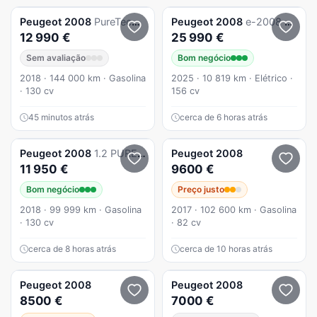
Peugeot
2008
PureTech 130 Stop&Start GT-Line Edition
Peugeot
2008
e-2008 54 kWh Style
12 990 €
25 990 €
Sem avaliação
Bom negócio
2018 · 144 000 km · Gasolina
2025 · 10 819 km · Elétrico ·
· 130 cv
156 cv
45 minutos atrás
cerca de 6 horas atrás
Peugeot
2008
1.2 PURETECH PACK GT-LINE NACIONAL 1 ÚNICO DONO 130 CV
Peugeot
2008
11 950 €
9600 €
Bom negócio
Preço justo
2018 · 99 999 km · Gasolina
2017 · 102 600 km · Gasolina
· 130 cv
· 82 cv
cerca de 8 horas atrás
cerca de 10 horas atrás
Peugeot
2008
Peugeot
2008
8500 €
7000 €