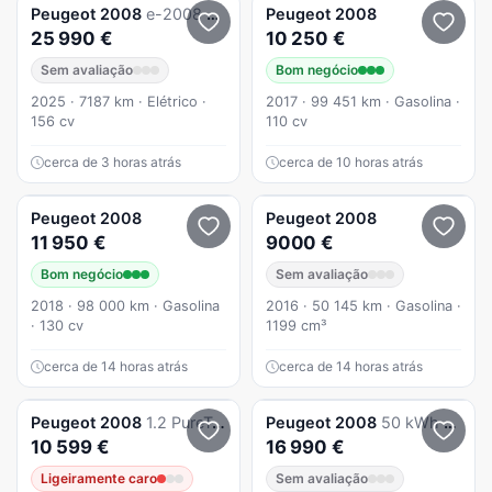
Peugeot
2008
e-2008 54 kWh Style
Peugeot
2008
25 990 €
10 250 €
Sem avaliação
Bom negócio
2025 · 7187 km · Elétrico ·
2017 · 99 451 km · Gasolina ·
156 cv
110 cv
cerca de 3 horas atrás
cerca de 10 horas atrás
Peugeot
2008
Peugeot
2008
11 950 €
9000 €
Bom negócio
Sem avaliação
2018 · 98 000 km · Gasolina
2016 · 50 145 km · Gasolina ·
· 130 cv
1199 cm³
cerca de 14 horas atrás
cerca de 14 horas atrás
Peugeot
2008
1.2 PureTech Active
Peugeot
2008
50 kWh Active Pack
10 599 €
16 990 €
Ligeiramente caro
Sem avaliação