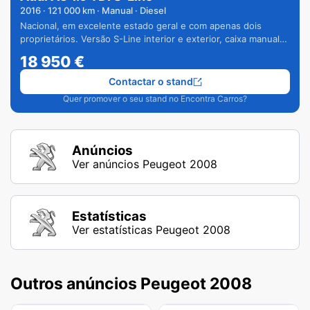
2016
·
121 000
km · Manual · Diesel
Nacional, em excelente estado geral e com apenas dois
proprietários. Versão S-Line interior e exterior, caixa manual
de 6 velocidades e vários extras.
18 950
€
Contactar o stand
Quer promover o seu stand no Encontra Carros?
Anúncios
Ver anúncios Peugeot 2008
Estatísticas
Ver estatísticas Peugeot 2008
Outros anúncios Peugeot 2008