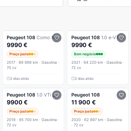
Peugeot
108
Como Novo
Peugeot
108
1.0 e-VTi Active
9990 €
9990 €
Preço justo
Bom negócio
2017 · 89 999 km · Gasolina ·
2021 · 64 220 km · Gasolina ·
70 cv
72 cv
2 dias atrás
2 dias atrás
Peugeot
108
1.0 VTi Allure
Peugeot
108
9900 €
11 900 €
Preço justo
Preço justo
2019 · 95 700 km · Gasolina ·
2020 · 62 897 km · Gasolina
72 cv
· 72 cv