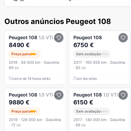
Outros anúncios Peugeot 108
Peugeot
108
1.0 VTi Active
Peugeot
108
8490 €
6750 €
Preço justo
Sem avaliação
2016 · 94 000 km · Gasolina ·
2017 · 160 659 km · Gasolina
69 cv
· 82 cv
cerca de 18 horas atrás
um dia atrás
Peugeot
108
1.0 VTi Active (2018-2022)
Peugeot
108
1.0 VTi Active
9880 €
6150 €
Preço justo
Sem avaliação
2019 · 126 000 km · Gasolina
2017 · 140 000 km · Gasolina
· 72 cv
· 69 cv