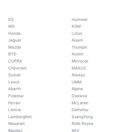
DS
Hummer
MG
KGM
Honda
Lotus
Jaguar
Aixam
Mazda
Triumph
BYD
Austin
CUPRA
Microcar
Chevrolet
MAXUS
Suzuki
Aiways
Lexus
UMM
Abarth
Alpine
Polestar
Daewoo
Ferrari
McLaren
Lancia
Daihatsu
Lamborghini
SsangYong
Maserati
Rolls Royce
Bentley
XEV