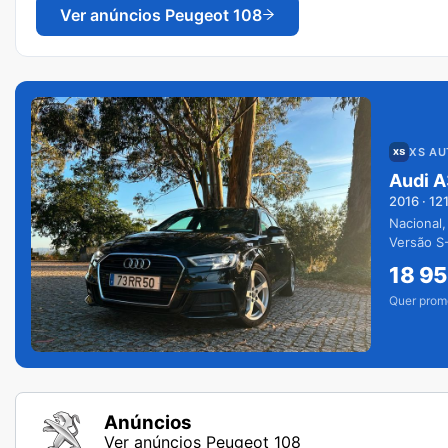
Ver anúncios
Peugeot 108
XS A
Audi A
2016
·
12
Nacional,
Versão S-
extras.
18 9
Quer prom
Anúncios
Ver anúncios Peugeot 108