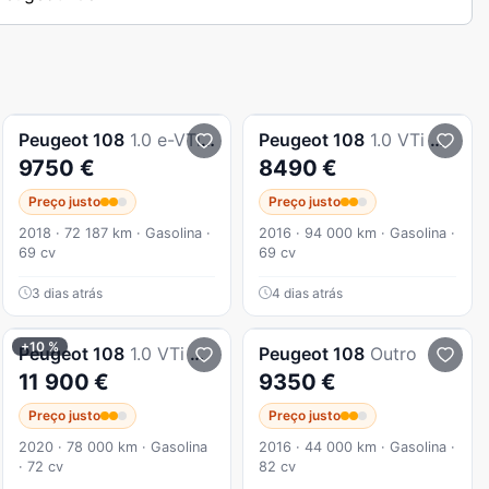
Peugeot
108
1.0 e-VTi Active
Peugeot
108
1.0 VTi Active
9750 €
8490 €
Preço justo
Preço justo
2018 · 72 187 km · Gasolina ·
2016 · 94 000 km · Gasolina ·
69 cv
69 cv
3 dias atrás
4 dias atrás
+10 %
Peugeot
108
1.0 VTi Active
Peugeot
108
Outro
11 900 €
9350 €
Preço justo
Preço justo
2020 · 78 000 km · Gasolina
2016 · 44 000 km · Gasolina ·
· 72 cv
82 cv