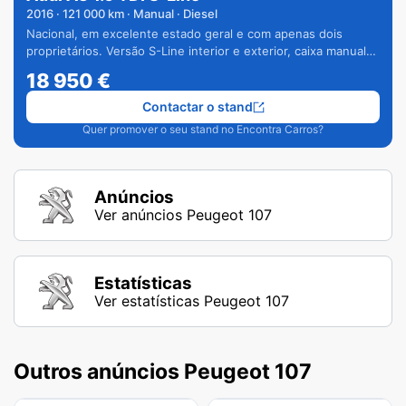
2016
·
121 000
km · Manual · Diesel
Nacional, em excelente estado geral e com apenas dois
proprietários. Versão S-Line interior e exterior, caixa manual
de 6 velocidades e vários extras.
18 950
€
Contactar o stand
Quer promover o seu stand no Encontra Carros?
Anúncios
Ver anúncios Peugeot 107
Estatísticas
Ver estatísticas Peugeot 107
Outros anúncios Peugeot 107