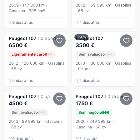
2009 · 147 800 km ·
2012 · 169 999 km · Gasolina
Gasolina · 998 cm³
· 68 cv
3 dias atrás
4 dias atrás
+9 %
Peugeot
107
1.0 Sportium
Peugeot
107
6500 €
3500 €
Ligeiramente caro
Sem avaliação
2012 · 120 000 km · Gasolina
2010 · 130 000 km · Gasolina
· 68 cv
· Lisboa
4 dias atrás
4 dias atrás
Peugeot
107
1.0 a/c
Peugeot
107
1.0 Urban 68cv
4500 €
1750 €
Sem avaliação
Bom negócio
2013 · 89 999 km · Gasolina
2006 · 249 999 km ·
· 68 cv
Gasolina · 68 cv
5 dias atrás
5 dias atrás